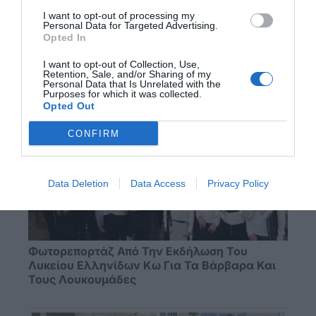
I want to opt-out of processing my
Personal Data for Targeted Advertising.
Opted In
Φωτορεπορτάζ Από Τη Φωταγώγηση Του
Τρεχαντηριού "Μαδέρα" Στην Καζέρμα
I want to opt-out of Collection, Use,
Retention, Sale, and/or Sharing of my
Personal Data that Is Unrelated with the
Purposes for which it was collected.
Opted Out
CONFIRM
Data Deletion
Data Access
Privacy Policy
Φωτορεπορτάζ Από Την Εκδήλωση Του
Λυκείου Ελληνίδων Κω Για Τα Βάρβαρα Και
Τους Λουκουμάδες