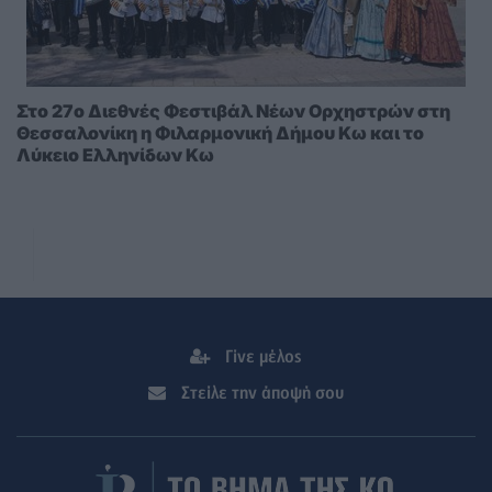
Στο 27ο Διεθνές Φεστιβάλ Νέων Ορχηστρών στη
Θεσσαλονίκη η Φιλαρμονική Δήμου Κω και το
Λύκειο Ελληνίδων Κω
Γίνε μέλος
Στείλε την άποψή σου