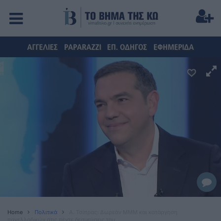
ΑΓΓΕΛΙΕΣ
PAPARAZZI
ΕΠ. ΟΔΗΓΟΣ
ΕΦΗΜΕΡΙΔΑ
Home
Πολιτικά
Α. Τσίπρας: Δωρεάν ΜΜΜ και κατάργηση
πανελλαδικών στις πέντε δεσμεύσεις του