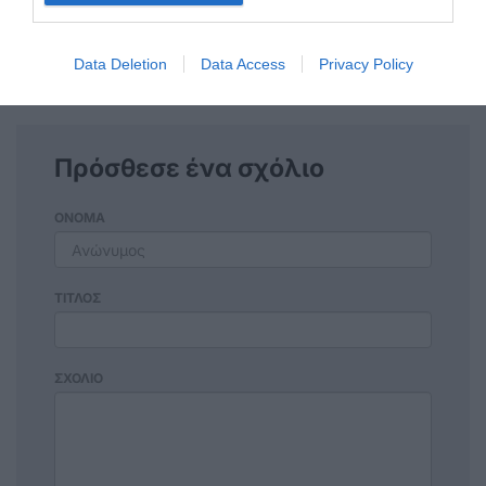
Κως
Να και μια ολοκληρωμενη και σωστη
τοποθετηση στο ζητημα αυτο!
Data Deletion
Data Access
Privacy Policy
Πρόσθεσε ένα σχόλιο
ΟΝΟΜΑ
ΤΙΤΛΟΣ
ΣΧΟΛΙΟ