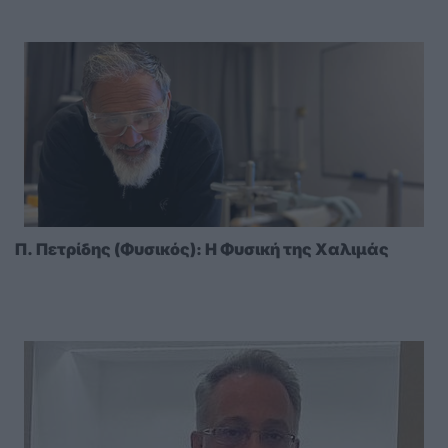
Π. Πετρίδης (Φυσικός): Η Φυσική της Χαλιμάς