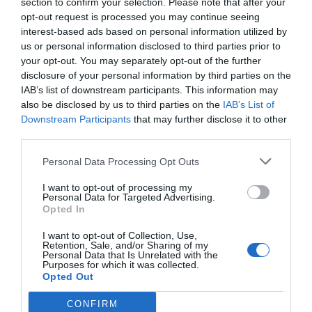
section to confirm your selection. Please note that after your
Σχόλια 2
opt-out request is processed you may continue seeing
interest-based ads based on personal information utilized by
us or personal information disclosed to third parties prior to
Ανώνυμος
your opt-out. You may separately opt-out of the further
15/05 - 08:51
disclosure of your personal information by third parties on the
IAB’s list of downstream participants. This information may
Βασικα
also be disclosed by us to third parties on the
IAB’s List of
Ξεχνάτε ότι έχουμε δημοκρατία στην
Downstream Participants
that may further disclose it to other
Ελλάδα.Δεν γίνεται να πει δουκευτε και
third parties.
υπογράψτε σύμβαση με τον ΕΟΠΥΥ.Εγω
Personal Data Processing Opt Outs
βλέπω ότι έχουν γίνει ξεφτίλα οι γιατροί
που καλοπιανετε λαϊκίζοντας.Δεν τους
I want to opt-out of processing my
Personal Data for Targeted Advertising.
ζητάει κάνει να βάλουν από την τσέπη
Opted In
όπως πουθενά αλλού στην Ελλάδα.Αυτα
που έχουν πάρει να πληρώσουν .
I want to opt-out of Collection, Use,
Retention, Sale, and/or Sharing of my
Personal Data that Is Unrelated with the
Purposes for which it was collected.
Ανώνυμος
Opted Out
14/05 - 21:12
CONFIRM