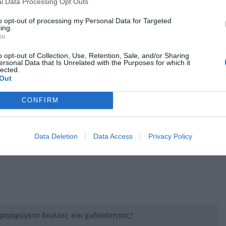
l Data Processing Opt Outs
to opt-out of processing my Personal Data for Targeted
ing.
ν και έχουν κατατεθεί δημόσια. Αυτό που
In
ύληση
o opt-out of Collection, Use, Retention, Sale, and/or Sharing
ot.com/2026/06/
).
ersonal Data that Is Unrelated with the Purposes for which it
lected.
Out
ντων
CONFIRM
ίου Αιγαίου,Διευθυντής Εργαστηρίου Τοπικής
Data Deletion
Data Access
Privacy Policy
στημονικός Υπεύθυνος «Φωνές για το
κρησφύγετο δειλίας και χυδαιότητας!