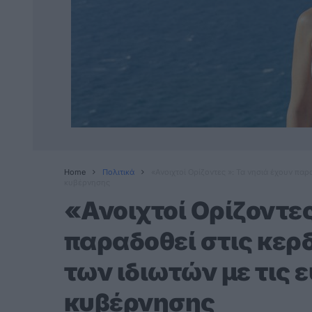
Home
Πολιτικά
«Ανοιχτοί Ορίζοντες »: Τα νησιά έχουν παρ
κυβέρνησης
«Ανοιχτοί Ορίζοντες
παραδοθεί στις κερ
των ιδιωτών με τις 
κυβέρνησης