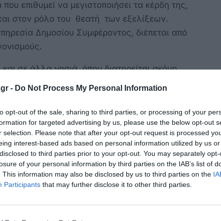
 που επιθυμεί να μεγιστοποιήσει τα κέρδη της,
ται στον ρόλο του θεατή των εξελίξεων.
πηρεσία Δημοσίου Συμφέροντος, διέπεται από
νονισμούς.
αι σε άλλα νησιά, όπου διατηρείται ακόμη
ουλάχιστον μεταξύ 2 εταιρειών. Ανταγωνισμός
gr -
Do Not Process My Personal Information
ει να υπάρχει γιατί το μονοπώλιο αποδίδει
to opt-out of the sale, sharing to third parties, or processing of your per
formation for targeted advertising by us, please use the below opt-out s
περί "στήριξης των νησιών", ακόμη και
r selection. Please note that after your opt-out request is processed y
eing interest-based ads based on personal information utilized by us or
πή στη διαβούλευση για τη Νησιωτική
disclosed to third parties prior to your opt-out. You may separately opt-
έμα "Νεολαία και δικαίωμα παραμονής".
losure of your personal information by third parties on the IAB’s list of
φορικό Ισοδύναμο, αφού η πληρωμή για
. This information may also be disclosed by us to third parties on the
IA
Participants
that may further disclose it to other third parties.
ς, για επιχειρηματίες εδώ και 5 χρόνια (!!!)
ωμή των καυσίμων του 2024, ενώ η κυβέρνηση
ματα που δημιουργεί στη πλάτη των πολιτών