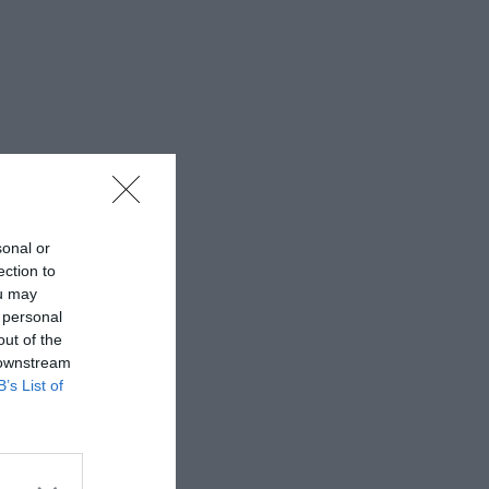
sonal or
ection to
ou may
 personal
out of the
 downstream
B’s List of