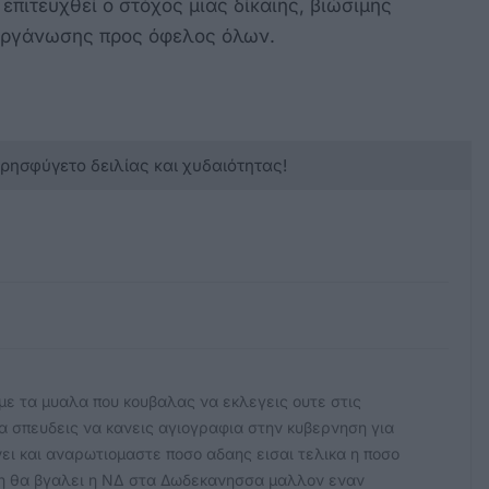
 επιτευχθεί ο στόχος μιας δίκαιης, βιώσιμης
 οργάνωσης προς όφελος όλων.
κρησφύγετο δειλίας και χυδαιότητας!
με τα μυαλα που κουβαλας να εκλεγεις ουτε στις
 σπευδεις να κανεις αγιογραφια στην κυβερνηση για
νει και αναρωτιομαστε ποσο αδαης εισαι τελικα η ποσο
α η θα βγαλει η ΝΔ στα Δωδεκανησσα μαλλον εναν