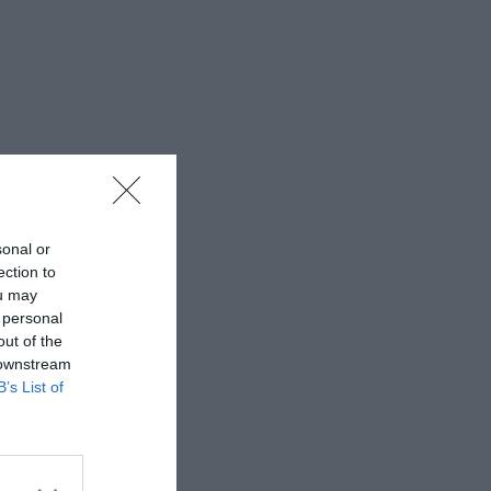
sonal or
ection to
ou may
 personal
out of the
 downstream
B’s List of