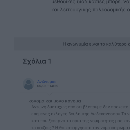
μεθοδικές διαδικασίες μπορεί να
και λειτουργικής πολεοδομικής
Η ανωνυμία είναι το καλύτερο 
Σχόλια 1
Ανώνυμος
05/05 - 14:29
κονομα και μονο κονομα
Αντωνη δυστυχως απο οτι βλεπουμε δεν προκειτε 
επομενες εκλογες βουλευτης Δωδεκανησσου Το να
κατι που ξεπερνα τα ορια της νομιμοτητας μας κα
το παιζεις ? Η θα καταργησετε τον νομο εκτρωμ