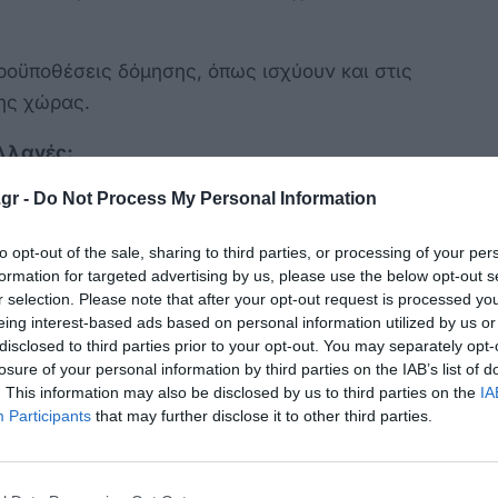
ροϋποθέσεις δόμησης, όπως ισχύουν και στις
της χώρας.
αλλαγές;
gr -
Do Not Process My Personal Information
μεσα. Θα ισχύσουν ΜΟΝΟ όταν εγκριθούν τα
ά Σχέδια (ΤΠΣ/ΕΠΣ) με Προεδρικό Διάταγμα —
to opt-out of the sale, sharing to third parties, or processing of your per
λοκληρωθεί σε τουλάχιστον δύο χρόνια.
formation for targeted advertising by us, please use the below opt-out s
r selection. Please note that after your opt-out request is processed y
eing interest-based ads based on personal information utilized by us or
disclosed to third parties prior to your opt-out. You may separately opt-
 να εκδίδονται βάσει των υφιστάμενων ορίων
losure of your personal information by third parties on the IAB’s list of
. This information may also be disclosed by us to third parties on the
IA
καθοριστεί με τις παλαιότερες αποφάσεις των
Participants
that may further disclose it to other third parties.