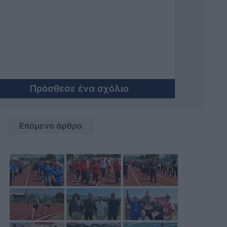
τα ορια της νομιμοτητας μας κανει και
αναρωτιομαστε ποσο αδαης εισαι
τελικα η ποσο το παιζεις ? Η θα
καταργησετε τον νομο εκτρωμα η θα
βγαλει η ΝΔ στα Δωδεκανησσα
μαλλον εναν βουλευτη και σιγουρα
δεν θα εισαι εσυ τελεια και παυλα
παρτο αλλιως γιατι βρισκεις και
Πρόσθεσε ένα σχόλιο
ασχημα μαλιστα
Επόμενο άρθρο