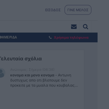
ΕΙΣΟΔΟΣ
ΓΙΝΕ ΜΕΛΟΣ
ΕΦΗΜΕΡΙΔΑ
Χρήσιμα τηλέφωνα
Τελευταία σχόλια
Ανώνυμος: Σήμερα (06:38)
κονομα και μονο κονομα
-
Αντωνη
δυστυχως απο οτι βλεπουμε δεν
προκειτε με τα μυαλα που κουβαλας
να εκλεγεις ουτε στις επομενες
εκλογες βουλευτης Δωδεκανησσου Το
να σπευδεις να κανεις αγιογραφια
στην κυβερνηση για κατι που ξεπερνα