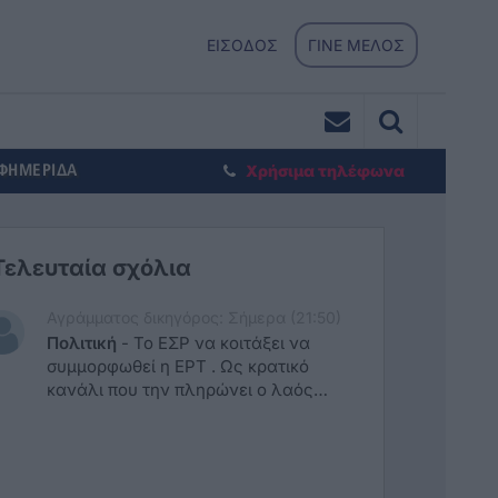
ΕΙΣΟΔΟΣ
ΓΙΝΕ ΜΕΛΟΣ
ΕΦΗΜΕΡΙΔΑ
Χρήσιμα τηλέφωνα
Τελευταία σχόλια
Αγράμματος δικηγόρος: Σήμερα (21:50)
Πολιτική
-
Το ΕΣΡ να κοιτάξει να
συμμορφωθεί η ΕΡΤ . Ως κρατικό
κανάλι που την πληρώνει ο λαός
πρέπει να σέβεται όλους και ιδίως την
οικογένεια με τα παιδιά. Όχι να
προβάλλει συνεχώς
ομοφυλοφυλικους γάμους και σχέσεις