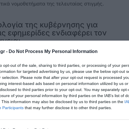
στικά νομοθετήματα της τελευταίας στιγμής.
ολογία της κυβέρνησης για
ις εφημερίδες ενδιαφέρει τον
άνεια;
της γνώμης δεν μπορεί να περιοριστεί από
gr -
Do Not Process My Personal Information
ε ανακοίνωσή της η αξιωματική
ία
της κυβέρνησης για τις εφημερίδες,
to opt-out of the sale, sharing to third parties, or processing of your per
formation for targeted advertising by us, please use the below opt-out s
α «ιδιωτικό μονοπώλιο».
r selection. Please note that after your opt-out request is processed y
eing interest-based ads based on personal information utilized by us or
disclosed to third parties prior to your opt-out. You may separately opt-
losure of your personal information by third parties on the IAB’s list of
. This information may also be disclosed by us to third parties on the
IA
τάκη για τον πρωτοφανή έλεγχο του Τύπου
Participants
that may further disclose it to other third parties.
του: Αντιλαμβάνεται ότι πέφτει και θέλει να
οσπάθειά του αυτή δεν καταλαβαίνει ότι το