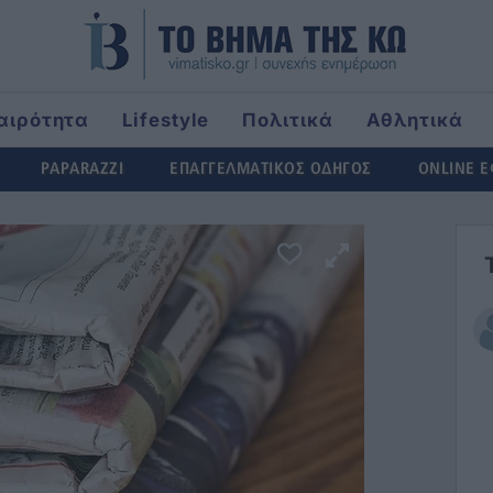
αιρότητα
Lifestyle
Πολιτικά
Αθλητικά
rld
PAPARAZZI
ΕΠΑΓΓΕΛΜΑΤΙΚΟΣ ΟΔΗΓΟΣ
ONLINE 