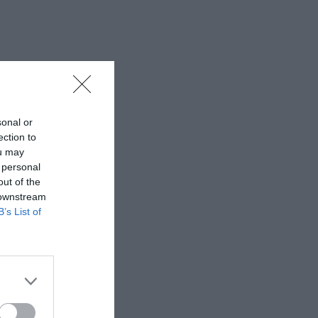
sonal or
ection to
ou may
 personal
out of the
 downstream
B’s List of