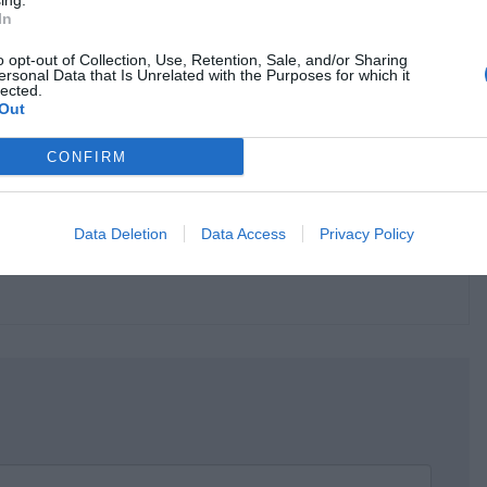
ing.
In
άθε δομή; Θα συνεχιστεί αυτή η πρακτική; Θα
ω και της Λέρου και για επιστροφές από
o opt-out of Collection, Use, Retention, Sale, and/or Sharing
ersonal Data that Is Unrelated with the Purposes for which it
lected.
Out
CONFIRM
κρησφύγετο δειλίας και χυδαιότητας!
Data Deletion
Data Access
Privacy Policy