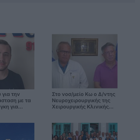
 για την
Στο νοσ/μείο Κω ο Δ/ντης
σταση με τα
Νευροχειρουργικής της
γκη για
Χειρουργικής Κλινικής
μογή του
του Νοσοκομείου
«Ασκληπιείο Βούλας» κ.
Χρήστος Γώγος