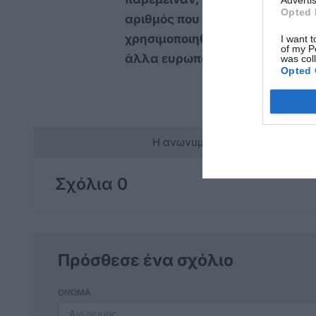
Advertis
Opted 
αριθμός που μπορεί να δεχθεί κ
χρησιμοποιηθούν οι δομές της Κ
I want t
of my P
άλλα ευρωπαϊκά κράτη;»
was col
Opted 
Η ανωνυμία είναι το καλύτερο 
Σχόλια 0
Πρόσθεσε ένα σχόλιο
ΟΝΟΜΑ