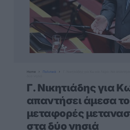
Home
Πολιτικά
Γ. Νικητιάδης για Κω και Λέρο: Να απαντή
δύο νησιά
Γ. Νικητιάδης για Κ
απαντήσει άμεσα το 
μεταφορές μετανασ
στα δύο νησιά