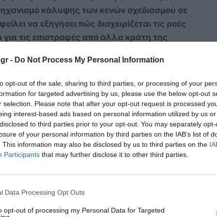
μηχανισμό κάλυψης των κενών σχεδιασμού σε
είλει να εξηγήσει πώς διαχειρίζεται τις ροές
ει για τις επιστροφές από άλλα κράτη της
gr -
Do Not Process My Personal Information
α βρίσκονται μπροστά σε τετελεσμένα, τα
to opt-out of the sale, sharing to third parties, or processing of your per
να με τη βάση πάνω στην οποία
formation for targeted advertising by us, please use the below opt-out s
ξενίας προσφύγων και μεταναστών. Οι
r selection. Please note that after your opt-out request is processed y
πλήρη ενημέρωση, οι εργαζόμενοι στις δομές
eing interest-based ads based on personal information utilized by us or
disclosed to third parties prior to your opt-out. You may separately opt-
ουργίας και τα νησιά πρέπει να έχουν
losure of your personal information by third parties on the IAB’s list of
 ανάγκες της δικής τους περιοχής, εφόσον
. This information may also be disclosed by us to third parties on the
IA
ολικό Αιγαίο.
Participants
that may further disclose it to other third parties.
ς απαντήσεις από το Υπουργείο στη σχετική
 συνάδελφο Νάντια Γιαννακοπούλου. Πόσοι
l Data Processing Opt Outs
 Κρήτη σε Κω και Λέρο; Για πόσες ημέρες
to opt-out of processing my Personal Data for Targeted
γινε η μεταφορά; Ποιος είναι ο ανώτατος