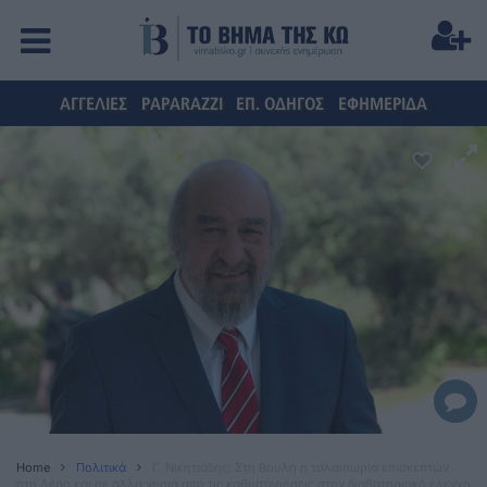
ΑΓΓΕΛΙΕΣ
PAPARAZZI
ΕΠ. ΟΔΗΓΟΣ
ΕΦΗΜΕΡΙΔΑ
Home
Πολιτικά
Γ. Νικητιάδης: Στη Βουλή η ταλαιπωρία επισκεπτών
στη Λέρο και σε άλλα νησιά από τις καθυστερήσεις στον διαβατηριακό έλεγχο