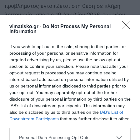
προβλήματος εντοπίζεται στη θέση σε πλήρη
λειτουργία, από τις 10 Απριλίου 2026, του νέου
ευρωπαϊκού συστήματος εισόδου-εξόδου
vimatisko.gr -
Do Not Process My Personal
Information
(Entry/Exit System - EES) για τους πολίτες τρίτων
χωρών στη ζώνη Σένγκεν. Η νέα διαδικασία
If you wish to opt-out of the sale, sharing to third parties, or
απαιτεί τη λήψη βιομετρικών δεδομένων (λήψη
processing of your personal or sensitive information for
φωτογραφίας προσώπου, δακτυλικά
targeted advertising by us, please use the below opt-out
section to confirm your selection. Please note that after your
αποτυπώματα) και την ηλεκτρονική καταγραφή.
opt-out request is processed you may continue seeing
Ωστόσο, η εφαρμογή ενός τόσο απαιτητικού
interest-based ads based on personal information utilized by
συστήματος σε μια πύλη εισόδου με αυξημένη
us or personal information disclosed to third parties prior to
your opt-out. You may separately opt-out of the further
ροή, χωρίς την παράλληλη και επαρκή ενίσχυση
disclosure of your personal information by third parties on the
σε εξειδικευμένο αστυνομικό προσωπικό και
IAB’s list of downstream participants. This information may
σύγχρονο τεχνολογικό εξοπλισμό, μετατρέπει την
also be disclosed by us to third parties on the
IAB’s List of
Downstream Participants
that may further disclose it to other
άφιξη των επισκεπτών σε «δοκιμασία υπομονής».
third parties.
Καθώς η Λέρος στηρίζεται σημαντικά στην άμεση
Personal Data Processing Opt Outs