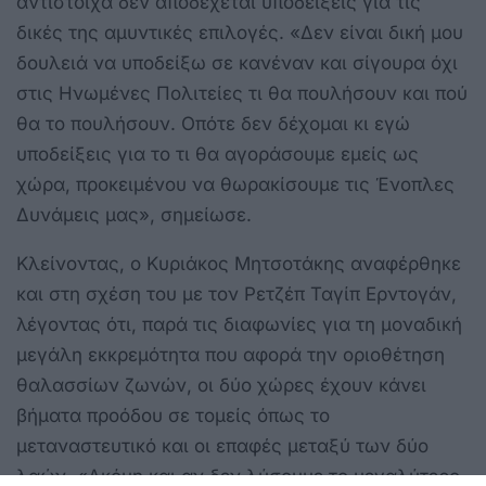
αντίστοιχα δεν αποδέχεται υποδείξεις για τις
δικές της αμυντικές επιλογές. «Δεν είναι δική μου
δουλειά να υποδείξω σε κανέναν και σίγουρα όχι
στις Ηνωμένες Πολιτείες τι θα πουλήσουν και πού
θα το πουλήσουν. Οπότε δεν δέχομαι κι εγώ
υποδείξεις για το τι θα αγοράσουμε εμείς ως
χώρα, προκειμένου να θωρακίσουμε τις Ένοπλες
Δυνάμεις μας», σημείωσε.
Κλείνοντας, ο Κυριάκος Μητσοτάκης αναφέρθηκε
και στη σχέση του με τον Ρετζέπ Ταγίπ Ερντογάν,
λέγοντας ότι, παρά τις διαφωνίες για τη μοναδική
μεγάλη εκκρεμότητα που αφορά την οριοθέτηση
θαλασσίων ζωνών, οι δύο χώρες έχουν κάνει
βήματα προόδου σε τομείς όπως το
μεταναστευτικό και οι επαφές μεταξύ των δύο
λαών. «Ακόμη και αν δεν λύσουμε το μεγαλύτερο