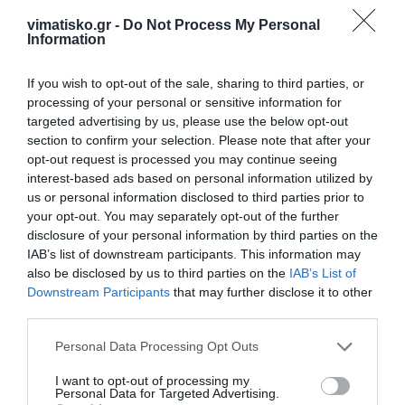
πρόβλημά μας, αυτό δεν σημαίνει ότι δεν
vimatisko.gr -
Do Not Process My Personal
Information
μπορούμε να ζούμε ειρηνικά και να
συνεργαζόμαστε σε άλλους τομείς της κοινής μας
If you wish to opt-out of the sale, sharing to third parties, or
ατζέντας», τόνισε.
processing of your personal or sensitive information for
targeted advertising by us, please use the below opt-out
Πηγή:
protothema.gr
section to confirm your selection. Please note that after your
opt-out request is processed you may continue seeing
interest-based ads based on personal information utilized by
us or personal information disclosed to third parties prior to
your opt-out. You may separately opt-out of the further
disclosure of your personal information by third parties on the
Η ανωνυμία είναι το καλύτερο κρησφύγετο δειλίας και
IAB’s list of downstream participants. This information may
χυδαιότητας!
also be disclosed by us to third parties on the
IAB’s List of
Downstream Participants
that may further disclose it to other
third parties.
Σχόλια 0
Personal Data Processing Opt Outs
I want to opt-out of processing my
Personal Data for Targeted Advertising.