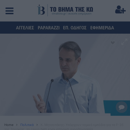
ΑΓΓΕΛΙΕΣ
PAPARAZZI
ΕΠ. ΟΔΗΓΟΣ
ΕΦΗΜΕΡΙΔΑ
Home
Πολιτικά
K. Μητσοτάκης: Υπάρχουν νομικά εμπόδια για τα F-35
της Τουρκίας, το casus belli είναι ιστορική ανορθογραφία