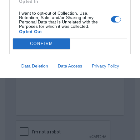
Opted In
Πρόσθεσε ένα σχόλιο
I want to opt-out of Collection, Use,
Retention, Sale, and/or Sharing of my
ΟΝΟΜΑ
Personal Data that Is Unrelated with the
Purposes for which it was collected.
Opted Out
ΤΙΤΛΟΣ
CONFIRM
ΣΧΟΛΙΟ
Data Deletion
Data Access
Privacy Policy