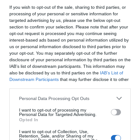
If you wish to opt-out of the sale, sharing to third parties, or
—————————————————————————
processing of your personal or sensitive information for
targeted advertising by us, please use the below opt-out
Κατά μέσον όρο, ο κ. Μητσοτάκης εκτιμάται, ότι θα
section to confirm your selection. Please note that after your
χάσει 41 έδρες,
opt-out request is processed you may continue seeing
Κατά μέσον όρο, ο κ. Ανδρουλάκης εκτιμάται, ότι
interest-based ads based on personal information utilized by
us or personal information disclosed to third parties prior to
αυξήσει τις έδρες του κατά 5,
your opt-out. You may separately opt-out of the further
Κατά μέσον όρο, ο κ. Τσίπρας εκτιμάται, ότι θα
disclosure of your personal information by third parties on the
χάσει 2 έδρες,
IAB’s list of downstream participants. This information may
also be disclosed by us to third parties on the
IAB’s List of
Κατά μέσον όρο, ο κ. Βελόπουλος εκτιμάται, ότι θα
Downstream Participants
that may further disclose it to other
αυξήσει τις έδρες του κατά 9,
third parties.
Κατά μέσον όρο, η κα Λατινοπούλου εκτιμάται, ότι
Personal Data Processing Opt Outs
θα αυξήσει τις έδρες της κατά 8 κ.ο.κ.
Και βέβαια σε όλα τα γκάλοπ, πάνω από 60-70%
I want to opt-out of processing my
Personal Data for Targeted Advertising.
των πολιτών δηλώνει, πως θέλει να φύγει η
Opted In
κυβέρνηση του κ. Μητσοτάκη.
I want to opt-out of Collection, Use,
Retention, Sale, and/or Sharing of my