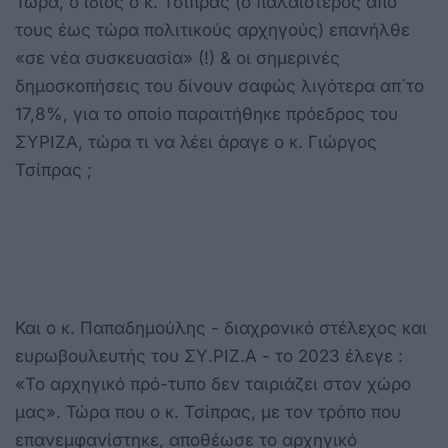
Τώρα, ο ίδιος ο κ. Τσίπρας (ο παλαιότερος από
τους έως τώρα πολιτικούς αρχηγούς) επανήλθε
«σε νέα συσκευασία» (!) & οι σημερινές
δημοσκοπήσεις του δίνουν σαφώς λιγότερα απ´το
17,8%, για το οποίο παραιτήθηκε πρόεδρος του
ΣΥΡΙΖΑ, τώρα τι να λέει άραγε ο κ. Γιώργος
Τσίπρας ;
Και ο κ. Παπαδημούλης - διαχρονικό στέλεχος και
ευρωβουλευτής του ΣΥ.ΡΙΖ.Α - το 2023 έλεγε :
«Το αρχηγικό πρό-τυπο δεν ταιριάζει στον χώρο
μας». Τώρα που ο κ. Τσίπρας, με τον τρόπο που
επανεμφανίστηκε, αποθέωσε το αρχηγικό