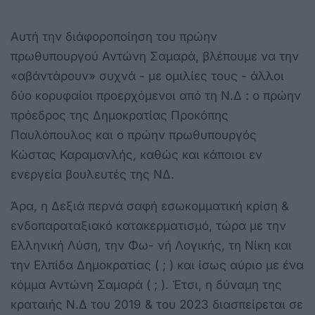
Αυτή την διάφοροποίηση του πρώην
πρωθυπουργού Αντώνη Σαμαρά, βλέπουμε να την
«αβάντάρουν» συχνά - με ομιλίες τους - άλλοι
δύο κορυφαίοι προερχόμενοι από τη Ν.Δ : ο πρώην
πρόεδρος της Δημοκρατίας Προκόπης
Παυλόπουλος και ο πρώην πρωθυπουργός
Κώστας Καραμανλής, καθώς και κάποιοι εν
ενεργεία βουλευτές της ΝΔ.
Άρα, η Δεξιά περνά σαφή εσωκομματική κρίση &
ενδοπαραταξιακό κατακερματισμό, τώρα με την
Ελληνική Λύση, την Φω- νή Λογικής, τη Νίκη και
την Ελπίδα Δημοκρατίας ( ; ) και ίσως αύριο με ένα
κόμμα Αντώνη Σαμαρά ( ; ). Έτσι, η δύναμη της
κραταιής Ν.Δ του 2019 & του 2023 διασπείρεται σε