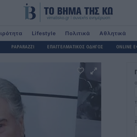
αιρότητα
Lifestyle
Πολιτικά
Αθλητικά
ld
PAPARAZZI
ΕΠΑΓΓΕΛΜΑΤΙΚΟΣ ΟΔΗΓΟΣ
ONLINE 
Τ
Σ