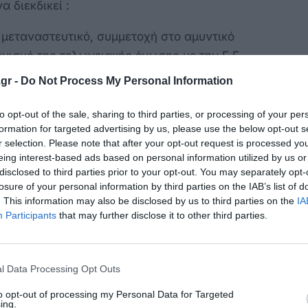
α διεκδικεί :
 μεταναστευτικό, συμμετοχή στο αμυντικό
νισμό της τελωνειακής ένωσης με την Ε.Ε
gr -
Do Not Process My Personal Information
ή της στο πρόγραμμα των F35, του
 F16 κ.λ.π.
to opt-out of the sale, sharing to third parties, or processing of your per
formation for targeted advertising by us, please use the below opt-out s
r selection. Please note that after your opt-out request is processed y
eing interest-based ads based on personal information utilized by us or
αλές δηλώσεις, αλλά να μην αναιρούνται από
disclosed to third parties prior to your opt-out. You may separately opt-
 & βέβαια
losure of your personal information by third parties on the IAB’s list of
. This information may also be disclosed by us to third parties on the
IA
γή του Διεθνούς Δικαίου, με : τον καθορισμό
Participants
that may further disclose it to other third parties.
ιοθέτηση.
l Data Processing Opt Outs
to opt-out of processing my Personal Data for Targeted
ing.