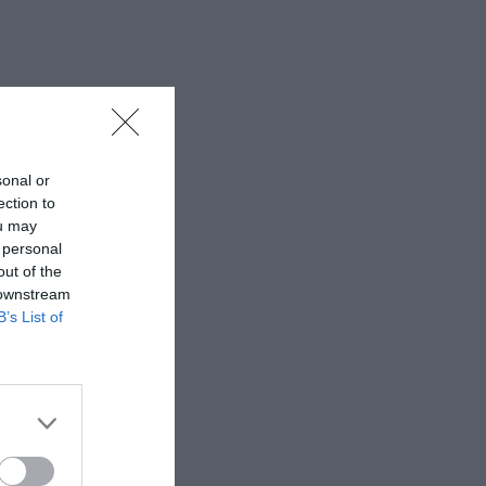
sonal or
ection to
ou may
 personal
out of the
 downstream
B’s List of