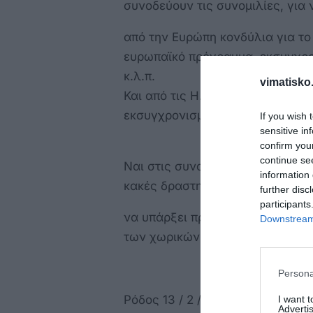
συνοδεύουν τις συνομιλίες, για ν
από την Ευρώπη κονδύλια για το
ευρωπαϊκό πρόγραμμα, εκσυγχρο
κ.λ.π.
vimatisko.
Και από τις Η.Π.Α την συμμετοχ
εκσυγχρονισμού των αεροσκαφών
If you wish 
sensitive in
confirm you
continue se
Ναι στις συνομιλίες. Ναι στις κ
information 
κακές δραστηριότητες στο πεδίο
further disc
participants
να υπάρξει πρόοδος στην εφαρμο
Downstream 
των χωρικών υδάτων και την ορ
Persona
Ρόδος 13 / 2 / 26
I want 
Advertis