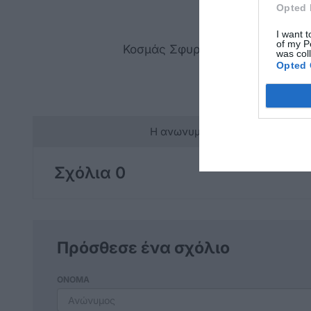
Opted 
I want t
of my P
Κοσμάς Σφυρίου.
was col
Opted 
Η ανωνυμία είναι το καλύτερο 
Σχόλια 0
Πρόσθεσε ένα σχόλιο
ΟΝΟΜΑ