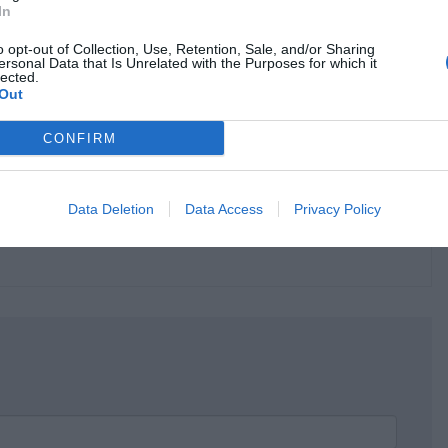
In
o opt-out of Collection, Use, Retention, Sale, and/or Sharing
ersonal Data that Is Unrelated with the Purposes for which it
lected.
Out
CONFIRM
κρησφύγετο δειλίας και χυδαιότητας!
Data Deletion
Data Access
Privacy Policy