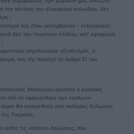
2.988 παραβιάσεις των χωρικών μας υδάτων).
α την πόντιση του ηλεκτρικού καλωδίου, δεν
λος ;
ικότερα του 25ου μεσημβρινού - ενεργειακές
ονά-δες του τουρκικού στόλου, κατ’ εφαρμογή
 ;
αμυντικός στρατιωτικός εξοπλισμός, η
αίωμα, που της παρέχει το άρθρο 51 του
νατολικής Μεσογείου κρίνεται η ειρηνική
όνο από το «φαίνεσθαι» των «καλών»
 αύριο θα αναιρεθούν από νεότερες δηλώσεις
της Τουρκίας.
ι αυτές τις «καλές» δηλώσεις, που