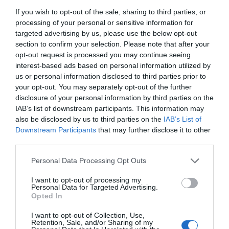
If you wish to opt-out of the sale, sharing to third parties, or
έχουν εισπραχθεί με στόχο τη δημιουργία και την
processing of your personal or sensitive information for
αναβάθμιση των απαιτούμενων υποδομών.
targeted advertising by us, please use the below opt-out
section to confirm your selection. Please note that after your
Βάσει των ανωτέρω, ερωτώνται οι κ.κ. Υπουργοί,
opt-out request is processed you may continue seeing
interest-based ads based on personal information utilized by
Προτίθενται να γνωστοποιήσουν στους φορείς του
us or personal information disclosed to third parties prior to
your opt-out. You may separately opt-out of the further
τουρισμού και σε όλους τους εμπλεκομένους που
disclosure of your personal information by third parties on the
άμεσα επηρεάζονται από τις ρυθμίσεις του νέου
IAB’s list of downstream participants. This information may
Ειδικού Χωροταξικού Πλαισίου προκειμένου να
also be disclosed by us to third parties on the
IAB’s List of
Downstream Participants
that may further disclose it to other
προκύψει ένας ουσιαστικός και εποικοδομητικός
third parties.
διάλογος με απώτερο στόχο την δημιουργία ενός
στρατηγικού σχεδιασμού που θα λαμβάνει υπόψη
Personal Data Processing Opt Outs
τις ιδιαιτερότητες, την φέρουσα ικανότητα και την
I want to opt-out of processing my
Personal Data for Targeted Advertising.
προστασία του περιβάλλοντος κάθε περιοχής;
Opted In
I want to opt-out of Collection, Use,
Retention, Sale, and/or Sharing of my