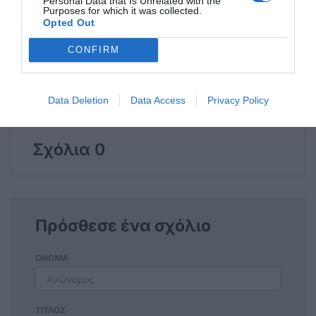
Personal Data that Is Unrelated with the
Ο ερωτών Βουλευτής…»
Purposes for which it was collected.
Opted Out
CONFIRM
Η ανωνυμία είναι το καλύτερο κρησφύγετο δειλίας και
Data Deletion
Data Access
Privacy Policy
χυδαιότητας!
Σχόλια 0
Πρόσθεσε ένα σχόλιο
ΟΝΟΜΑ
ΤΙΤΛΟΣ