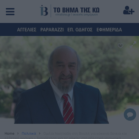
ΑΓΓΕΛΙΕΣ
PAPARAZZI
ΕΠ. ΟΔΗΓΟΣ
ΕΦΗΜΕΡΙΔΑ
Home
Πολιτικά
Ομιλία Νικητιάδη στη Βουλή για κόκκινα δάνεια και
ελβετικό φράγκο - Τοποθέτηση για τις αδικίες στα αθλητικά νησιωτικά