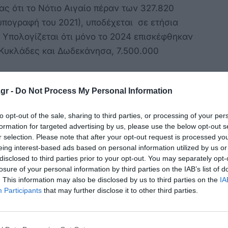
ας ότι το Νότιο Αιγαίο πέραν των 327.820
υπογραφή του 2021), υποδέχεται σε ετήσια
. Υπολογίζεται ότι μόνο το 2024 επισκέφθηκαν
ε Κυκλάδες και Δωδεκάνησα, 7.500.000
πέρα από με τ επιχειρησιακές ανάγκες και την
gr -
Do Not Process My Personal Information
που ανακύπτουν είναι επιφορτισμένοι και με
to opt-out of the sale, sharing to third parties, or processing of your per
ς ο διαβατηριακός έλεγχος σε λιμάνια και
formation for targeted advertising by us, please use the below opt-out s
σία προξενικών θεωρήσεων, η αντιμετώπιση και
r selection. Please note that after your opt-out request is processed y
αλλά και η διεκπεραίωση διοικητικών
eing interest-based ads based on personal information utilized by us or
disclosed to third parties prior to your opt-out. You may separately opt-
ηρεσίες, προκύπτει ως προτεραιότητα η
losure of your personal information by third parties on the IAB’s list of
υνομικών Υπηρεσιών στο Νότιο Αιγαίο.
. This information may also be disclosed by us to third parties on the
IA
Participants
that may further disclose it to other third parties.
λευτικής παρέμβασης του κ. Κόνσολα προς τον
 κ. Χρυσοχοΐδη ειναι το εξής: