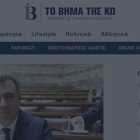
ιρότητα
Lifestyle
Πολιτικά
Αθλητικά
ld
PAPARAZZI
ΕΠΑΓΓΕΛΜΑΤΙΚΟΣ ΟΔΗΓΟΣ
ONLINE 
Τ
Σ