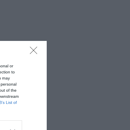
sonal or
ection to
ou may
 personal
out of the
 downstream
B’s List of