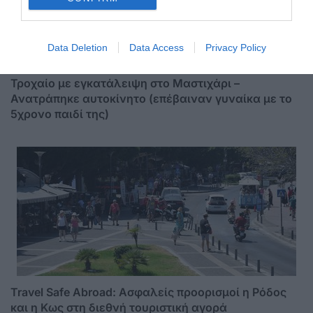
Data Deletion
Data Access
Privacy Policy
Τροχαίο με εγκατάλειψη στο Μαστιχάρι –
Ανατράπηκε αυτοκίνητο (επέβαιναν γυναίκα με το
5χρονο παιδί της)
Travel Safe Abroad: Ασφαλείς προορισμοί η Ρόδος
και η Κως στη διεθνή τουριστική αγορά