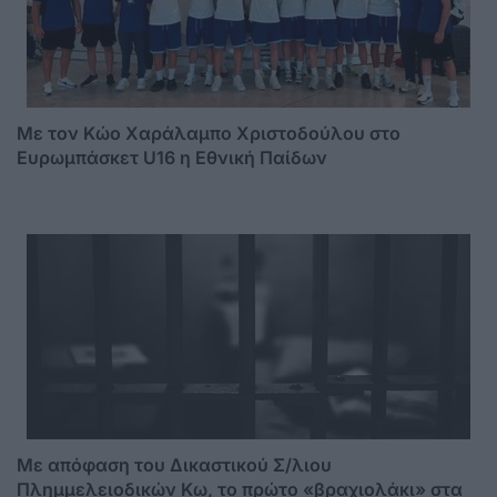
Με τον Κώο Χαράλαμπο Χριστοδούλου στο
Ευρωμπάσκετ U16 η Εθνική Παίδων
Mε απόφαση του Δικαστικού Σ/λιου
Πλημμελειοδικών Κω, το πρώτο «βραχιολάκι» στα