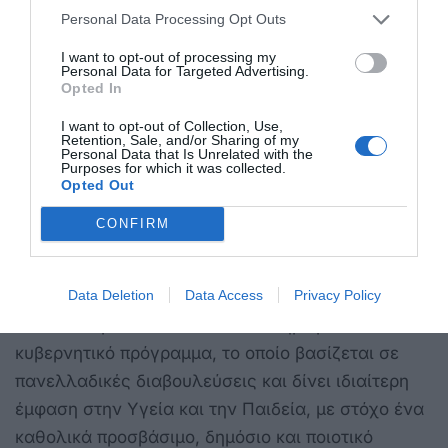
Personal Data Processing Opt Outs
Επόμενο βήμα είναι το 1ο Ιδρυτικό Συνέδριο του
I want to opt-out of processing my
Κινήματος Δημοκρατίας που θα πραγματοποιηθεί
Personal Data for Targeted Advertising.
Opted In
στις 10 και 11 Μαΐου, στο Ολυμπιακό Κέντρο
Πυγμαχίας Περιστερίου “Γιώργος
I want to opt-out of Collection, Use,
Retention, Sale, and/or Sharing of my
Στεφανόπουλος” (Βορείου Ηπείρου 21, Περιστέρι).
Personal Data that Is Unrelated with the
Purposes for which it was collected.
Opted Out
Η προσέλευση το Σάββατο 10 Μαΐου, αναμένεται
να ξεκινήσει στις 17:00.
CONFIRM
Οι εργασίες θα είναι ανοιχτές για όλα τα μέλη
Data Deletion
Data Access
Privacy Policy
που επιθυμούν να συμμετάσχουν ως σύνεδροι.
Εκεί θα παρουσιαστεί ένα ολοκληρωμένο
κυβερνητικό πρόγραμμα, το οποίο βασίζεται σε
πανελλαδικές διαβουλεύσεις και δίνει ιδιαίτερη
έμφαση στην Υγεία και την Παιδεία, με στόχο ένα
καθολικά προσβάσιμο, δημόσιο και ποιοτικό