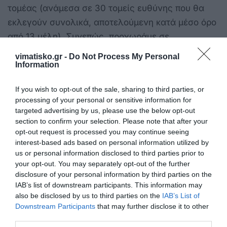
τομέας (ανάμεσα σε 30 τομείς ευθύνης που θα
εκλεγούν συνολικά, αποτελούμενη κατά μέσο όρο
από 13 μέλη). Συνεπώς, προχωράμε σε
συγκρότηση οργάνων καθώς μέχρι πρότινος,
vimatisko.gr -
Do Not Process My Personal
είχαμε προσωρινά όργανα ενόψει της διεξαγωγής
Information
του πρώτου συνεδρίου του κόμματος. Μέχρι
If you wish to opt-out of the sale, sharing to third parties, or
πρότινος, οι 250 οργανώσεις είχαν εθελοντικό
processing of your personal or sensitive information for
χαρακτήρα (δεν είχαν εκλεγεί), τώρα πλέον
targeted advertising by us, please use the below opt-out
αποκτούν υπόσταση μέσω των εκλογών» δήλωσε
section to confirm your selection. Please note that after your
opt-out request is processed you may continue seeing
το μέλος και εκλεγείς στα νέα όργανα του
interest-based ads based on personal information utilized by
Κινήματος από την Ρόδο, κ. Θανάσης Βυρίνης.
us or personal information disclosed to third parties prior to
your opt-out. You may separately opt-out of the further
Σημειώνεται ότι αναμένονται να ανακοινωθούν
disclosure of your personal information by third parties on the
IAB’s list of downstream participants. This information may
από μέρα σε μέρα και τα αποτελέσματα για τις
also be disclosed by us to third parties on the
IAB’s List of
δημοτικές οργανώσεις.
Downstream Participants
that may further disclose it to other
third parties.
Ιδρυτικό Συνέδριο – Μάιος 2025, Αθήνα