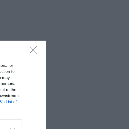
sonal or
ection to
ou may
 personal
out of the
 downstream
B’s List of