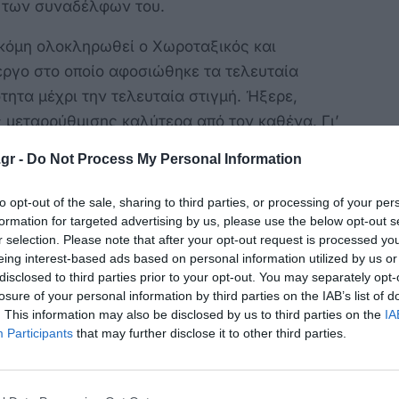
 των συναδέλφων του.
ακόμη ολοκληρωθεί ο Χωροταξικός και
έργο στο οποίο αφοσιώθηκε τα τελευταία
τητα μέχρι την τελευταία στιγμή. Ήξερε,
ς μεταρρύθμισης καλύτερα από τον καθένα. Γι’
σει και την πιο σημαντική παρακαταθήκη του
gr -
Do Not Process My Personal Information
to opt-out of the sale, sharing to third parties, or processing of your per
η που υπηρέτησε πιστά επί δεκαετίες, η
formation for targeted advertising by us, please use the below opt-out s
ό. Ενώ το αγαπημένο του Χιλιομόδι και η
r selection. Please note that after your opt-out request is processed y
eing interest-based ads based on personal information utilized by us or
υς άνθρωπο. Μία συνετή φωνή που
disclosed to third parties prior to your opt-out. You may separately opt-
άθος, επιμονή και υπερηφάνεια.
losure of your personal information by third parties on the IAB’s list of
. This information may also be disclosed by us to third parties on the
IA
 σταθερό συναγωνιστή και ειλικρινή
Participants
that may further disclose it to other third parties.
 καλοσύνη και το καθαρό βλέμμα του Νίκου που
εια, τους συνεργάτες και τους πολλούς φίλους