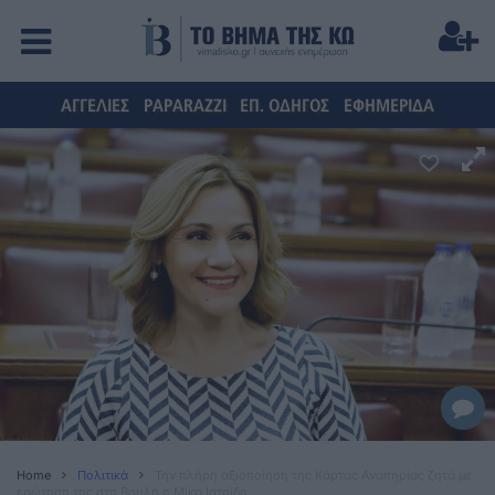
ΑΓΓΕΛΙΕΣ
PAPARAZZI
ΕΠ. ΟΔΗΓΟΣ
ΕΦΗΜΕΡΙΔΑ
Home
Πολιτικά
Την πλήρη αξιοποίηση της Κάρτας Αναπηρίας ζητά με
ερώτηση της στη Βουλή η Μίκα Ιατρίδη.