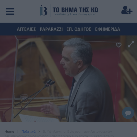
ΑΓΓΕΛΙΕΣ
PAPARAZZI
ΕΠ. ΟΔΗΓΟΣ
ΕΦΗΜΕΡΙΔΑ
Home
Πολιτικά
Β. Υψηλάντης: Eνίσχυση των Αστυνομικών
Διευθύνσεων Δωδεκανήσου στο πλαίσιο των τακτικών μεταθέσεων