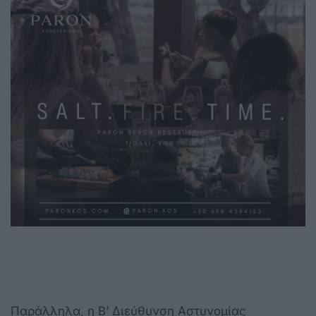
Παράλληλα, η Β’ Διεύθυνση Αστυνομίας