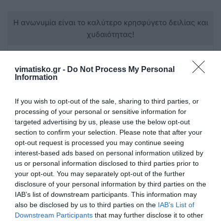
Η ανωνυμία είναι το καλύτερο κρησφύγετο δειλίας και
χυδαιότητας!
Σχόλια 0
vimatisko.gr -
Do Not Process My Personal
Information
If you wish to opt-out of the sale, sharing to third parties, or
processing of your personal or sensitive information for
Πρόσθεσε ένα σχόλιο
targeted advertising by us, please use the below opt-out
section to confirm your selection. Please note that after your
ΟΝΟΜΑ
opt-out request is processed you may continue seeing
interest-based ads based on personal information utilized by
us or personal information disclosed to third parties prior to
your opt-out. You may separately opt-out of the further
ΤΙΤΛΟΣ
disclosure of your personal information by third parties on the
IAB’s list of downstream participants. This information may
also be disclosed by us to third parties on the
IAB’s List of
ΣΧΟΛΙΟ
Downstream Participants
that may further disclose it to other