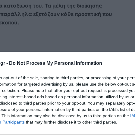
ι καταξίωση του. Τα μέλη της διοίκησης
 παράλληλα εξετάζουν κάθε προοπτική που
 σκοπού.
gr -
Do Not Process My Personal Information
to opt-out of the sale, sharing to third parties, or processing of your per
formation for targeted advertising by us, please use the below opt-out s
r selection. Please note that after your opt-out request is processed y
eing interest-based ads based on personal information utilized by us or
disclosed to third parties prior to your opt-out. You may separately opt-
losure of your personal information by third parties on the IAB’s list of
κρησφύγετο δειλίας και χυδαιότητας!
. This information may also be disclosed by us to third parties on the
IA
Participants
that may further disclose it to other third parties.