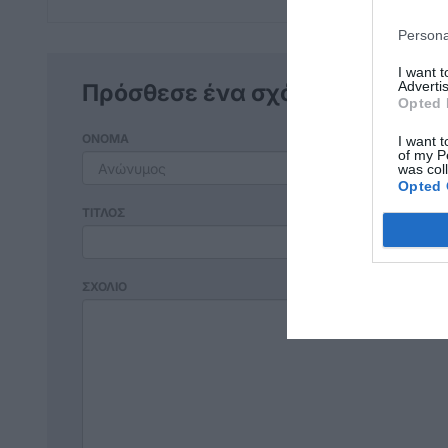
Persona
I want 
Advertis
Πρόσθεσε ένα σχόλιο
Opted 
ΟΝΟΜΑ
I want t
of my P
was col
Opted 
ΤΙΤΛΟΣ
ΣΧΟΛΙΟ