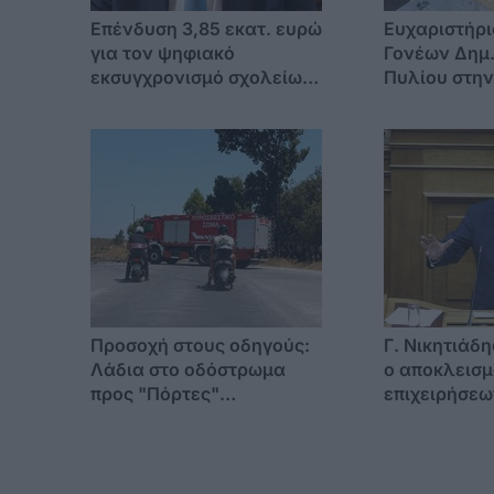
Επένδυση 3,85 εκατ. ευρώ
Ευχαριστήρι
για τον ψηφιακό
Γονέων Δημ.
εκσυγχρονισμό σχολείων
Πυλίου στην
του Νοτίου Αιγαίου, από
Πασάκου
ευρωπαϊκούς πόρους της
Περιφέρειας
Προσοχή στους οδηγούς:
Γ. Νικητιάδ
Λάδια στο οδόστρωμα
ο αποκλεισμ
προς "Πόρτες"
επιχειρήσεω
Αντιμάχειας
Αιγαίου απ
ενίσχυσης τ
επιχειρηματ