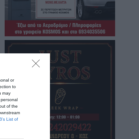
sonal or
ection to
ou may
 personal
out of the
 downstream
B’s List of