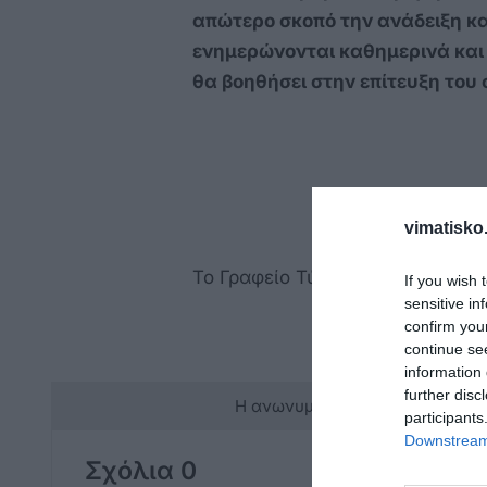
απώτερο σκοπό την ανάδειξη κα
ενημερώνονται καθημερινά και
θα βοηθήσει στην επίτευξη του
vimatisko.
Το Γραφείο Τύπου
If you wish 
sensitive in
confirm you
continue se
information 
further disc
Η ανωνυμία είναι το καλύτερο 
participants
Downstream 
Σχόλια 0