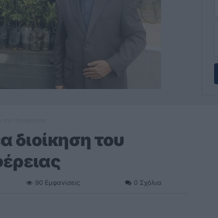
υ της Περιφέρειας
α διοίκηση του
φέρειας
90
Εμφανίσεις
0
Σχόλια