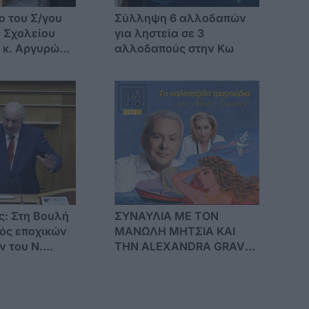
ο του Σ/γου
Σύλληψη 6 αλλοδαπών
 Σχολείου
για ληστεία σε 3
 κ. Αργυρώ
αλλοδαπούς στην Κω
ης: Στη Βουλή
ΣΥΝΑΥΛΙΑ ΜΕ ΤΟΝ
ός εποχικών
ΜΑΝΩΛΗ ΜΗΤΣΙΑ ΚΑΙ
ν του Ν.
ΤΗΝ ALEXANDRA GRAVAS
ό πρόγραμμα
ΣΤΟ ΛΙΜΑΝΙ ΚΩ
ης
ικότητας