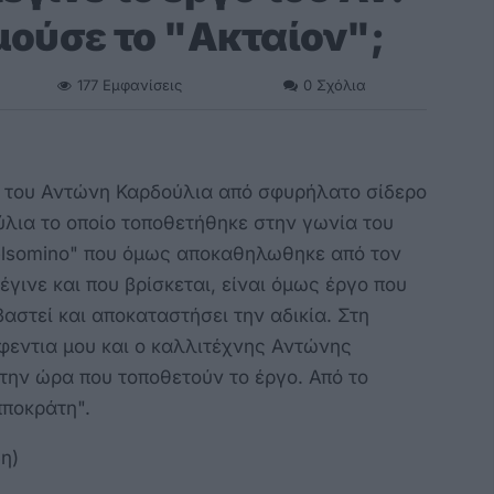
ούσε το "Ακταίον";
177
Εμφανίσεις
0
Σχόλια
 του Αντώνη Καρδούλια από σφυρήλατο σίδερο
ύλια το οποίο τοποθετήθηκε στην γωνία του
elsomino" που όμως αποκαθηλωθηκε από τον
έγινε και που βρίσκεται, είναι όμως έργο που
βαστεί και αποκαταστήσει την αδικία. Στη
φεντια μου και ο καλλιτέχνης Αντώνης
ην ώρα που τοποθετούν το έργο. Από το
πποκράτη".
η)