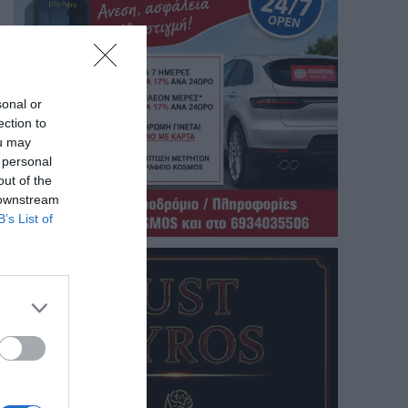
sonal or
ection to
ou may
 personal
out of the
 downstream
B’s List of