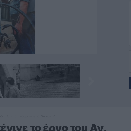
αρδούλια που κοσμούσε το "Ακταίον";
έγινε το έργο του Αν.