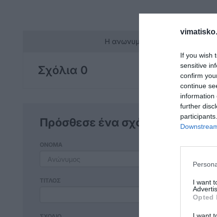
vimatisko.
Η ανωνυμία είναι το καλύτερο 
If you wish 
sensitive in
Σχόλια 0
confirm you
continue se
information 
further disc
participants
Πρόσθεσε ένα σχόλιο
Downstream 
ΟΝΟΜΑ
Persona
ΤΙΤΛΟΣ
I want 
Advertis
Opted 
I want t
ΣΧΟΛΙΟ