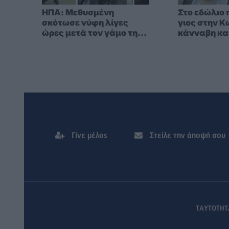
ΗΠΑ: Μεθυσμένη
Στο εδώλιο 
σκότωσε νύφη λίγες
γιος στην Κ
ώρες μετά τον γάμο της -
κάνναβη κα
Στο αστυνομικό τμήμα
ζητούσε κλαίγοντας τον
πατέρα της
Γίνε μέλος
Στείλε την άποψή σου
ΤΑΥΤΟΤΗΤ