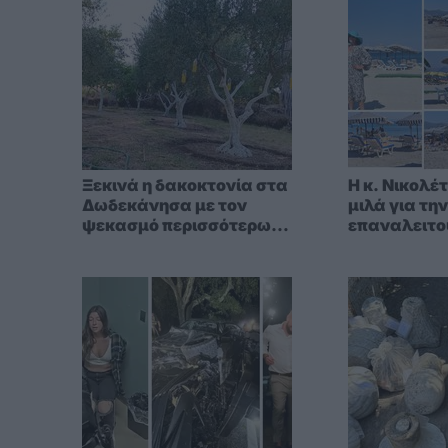
Ξεκινά η δακοκτονία στα
Η κ. Νικολέ
Δωδεκάνησα με τον
μιλά για τη
ψεκασμό περισσότερων
επαναλειτο
από 2 εκατ.
παραλίας "
ελαιοδέντρων
άφησε πίσω 
αδελφός τη