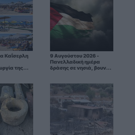
τα Καΐσερλη
9 Αυγούστου 2026 -
ν
Πανελλαδική ημέρα
υργία της
δράσης σε νησιά, βουνά
Μαδέρα" που
και πόλεις ενάντια στη
του ο
γενοκτονία στην
ς Πέτρος
Παλαιστίνη