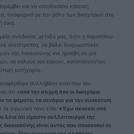
ρέμβει και να καταδικάσει κάποιες
έα, αναφορικά με τον ρόλο των δικηγόρων στο
ή δίκη.
ίο αντιδικίας μεταξύ μας, διότι η παραπάνω
σε ανεπίτρεπτα, να βάλει διαχωριστικές
ών της δικαιοσύνης και προέβη σε μια
ών, σε καλούς και κακούς, κατατάσσοντας
ύτερη κατηγορία.
αταφέρθηκε συλλήβδην εναντίον του
ας ότι «
από την στιγμή που οι δικηγόροι
ν τα ψέματα, τα σενάρια για την συσκότιση
ι σε ειρωνικό τόνο είπε:
«Έχω ακούσει από
 λένε ότι είμαστε συλλειτουργοί της
ς δικαιοσύνης είναι αυτός που αποσκοπεί σε
ιοσύνη. Στην ανεύρεση της αλήθειας..