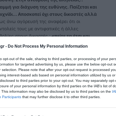
αμμή για διάχυση της ευθύνης. Παίζεται και
αιχνίδι… Αποσκοπεί όχι στους δικαστές αλλά
 ως άνω αγόρευσή της αναφέρει ότι οι
τολείς τους με αντιφατικές ή άλλες
βολίες στους δικαστές :
«πείτε τα έτσι και
 και κάποια αμφιβολία θα γεννηθεί».
gr -
Do Not Process My Personal Information
θαρίσω ότι απευθύνομαι σε σας, όχι μόνο από
to opt-out of the sale, sharing to third parties, or processing of your per
άδου και των συναδέλφων μου ως πρόεδρος
formation for targeted advertising by us, please use the below opt-out s
λλά από ανάγκη προάσπισης του ίδιου του
r selection. Please note that after your opt-out request is processed y
eing interest-based ads based on personal information utilized by us or
νω εισαγγελέας παρέφρασε και παραβίασε.
disclosed to third parties prior to your opt-out. You may separately opt-
losure of your personal information by third parties on the IAB’s list of
 συναισθηματισμός της υπόθεσης την
. This information may also be disclosed by us to third parties on the
IA
ίκης την οδήγησε σε παραλήρημα ώστε να
Participants
that may further disclose it to other third parties.
 γραμμή που ο νομοθέτης έβαλε ακριβώς για να
από τον κάθε Εισαγγελέα, αλλά και τον κάθε