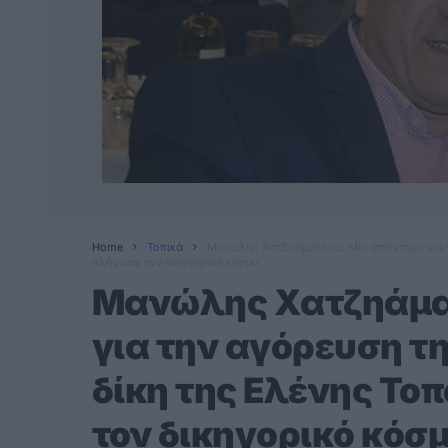
Home
Τοπικά
Μανώλης Χατζηάμαλλος: Μία απάντηση για τ
πλήγωσε τον δικηγορικό κόσμο
Μανώλης Χατζηάμα
για την αγόρευση τ
δίκη της Ελένης Το
τον δικηγορικό κόσ