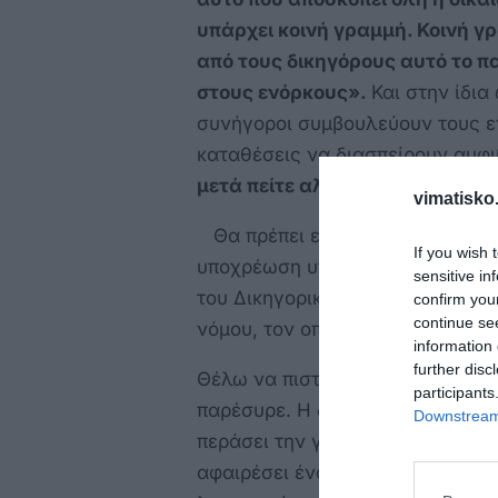
υπάρχει κοινή γραμμή. Κοινή γρ
από τους δικηγόρους αυτό το π
στους ενόρκους».
Και στην ίδια
συνήγοροι συμβουλεύουν τους εν
καταθέσεις να διασπείρουν αμφι
μετά πείτε αλλιώς και έτσι όλο
vimatisko.
Θα πρέπει εκ προοιμίου να ξεκα
If you wish 
υποχρέωση υπεράσπισης του κλ
sensitive in
του Δικηγορικού Συλλόγου Κω, α
confirm you
continue se
νόμου, τον οποίο κατάφωρα η ά
information 
further disc
Θέλω να πιστεύω πως ο έντονος
participants
παρέσυρε. Η δημοσιότητα της δ
Downstream 
περάσει την γραμμή. Εκείνη την
αφαιρέσει ένα τέτοιο ισχυρισμό 