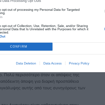
l Data Processing Opt Outs
to opt-out of processing my Personal Data for Targeted
γγελέας ισχύουν, τότε περιμένουμε να
ing.
In
ους συνέπραξαν σε ένα τέτοιο ολίσθημα. Αν οι
ήθεια, δεν έχει παρά να επιδιώξει την ποινική
o opt-out of Collection, Use, Retention, Sale, and/or Sharing
ersonal Data that Is Unrelated with the Purposes for which it
 φυσικά θα πρέπει να απολογηθεί γιατί δεν το
lected.
Out
επιχειρηματολογήσουμε νομικά, το γεγονός ότι
έχουν διωχθεί, αποτελεί αμάχητο τεκμήριο κατά
CONFIRM
αφοριστικές κουβέντες που εμποτίζουν την
Data Deletion
Data Access
Privacy Policy
ηματική ή άλλως αινιγματική συμμετοχή των
ο. Πολύ περισσότερο όταν οι απόψεις της
ναπόδεικτη άποψη για διαρκή προσπάθεια
υγκάλυψης αυτής από τους συνηγόρους των