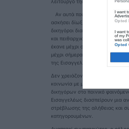
λειτουργό της Δικαιοσύνης.
Persona
I want 
Αν αυτά που αναφέρει η κ. Εισα
Advertis
Opted 
ασκήσει δίωξη σε όσους δικηγόρ
δικηγόροι διαστρεβλώνουν την αλ
I want t
of my P
και πειθαρχική δίωξη αυτών. Και
was col
Opted 
έκανε μέχρι σήμερα. Και για να 
μέχρι σήμερα οι συνήγοροι δεν 
της Εισαγγελικής άποψης.
Δεν χρειάζονται λοιπόν τέτοιες 
κοινωνία με μια κακή και προβλ
δικηγόρων στο ποινικό φαινόμεν
Εισαγγελέως διασπείρουν μια α
στρέβλωσης της αλήθειας και σ
κατηγορουμένων.