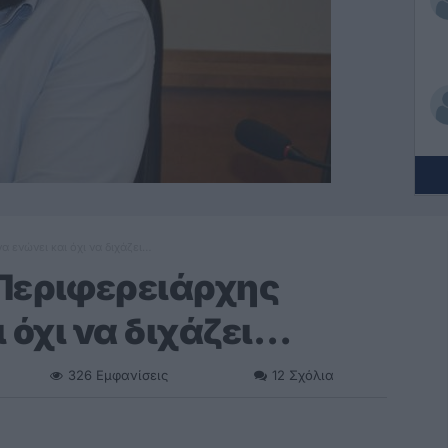
 ενώνει και όχι να διχάζει…
 Περιφερειάρχης
ι όχι να διχάζει…
326
Εμφανίσεις
12
Σχόλια