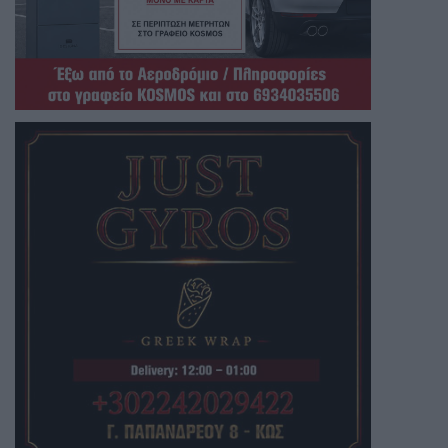
Έλα εντάξει μικρέ δώσε πίσω τις
επιστολές που σου γράφουν
-
Μην
εκτίθεσαι άλλο με μπαρουφες!!!
Πουθενακια της πολιτικης