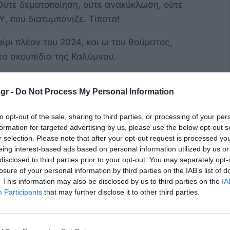
 Ούτε δεματοποίηση, ούτε ανακύκλωση, ούτε
, που διατυμπάνιζε. Τίποτα!
ίρι πλέον του 2024, και ω του θαύματος,
τα σκουπίδια της Καλύμνου.
ς λέει, γιατί τολμήσαμε να πούμε ότι δεν μας
gr -
Do Not Process My Personal Information
η επιβάρυνση, αλλά και γιατί ζητήσαμε να
λυμνο αυτά που σχεδίασαν.
to opt-out of the sale, sharing to third parties, or processing of your per
formation for targeted advertising by us, please use the below opt-out s
μας λέει, γιατί όταν πριν έξι μήνες ο
r selection. Please note that after your opt-out request is processed y
ύμβουλοι του ΦΟΔΣΑ επαινούσαν το ΧΥΤΑ της
eing interest-based ads based on personal information utilized by us or
ιβαλλοντικές εγκρίσεις κλπ, εμείς ταπεινά
disclosed to third parties prior to your opt-out. You may separately opt-
losure of your personal information by third parties on the IAB’s list of
με λειτουργικό και αξιόπιστο ΧΥΤΑ, γιατί
. This information may also be disclosed by us to third parties on the
IA
Participants
that may further disclose it to other third parties.