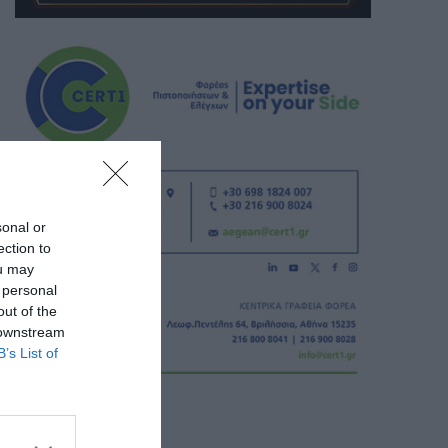
sonal or
ection to
ou may
 personal
out of the
 downstream
B’s List of