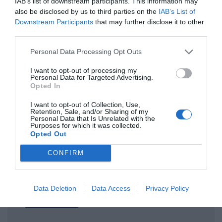
IAB’s list of downstream participants. This information may
also be disclosed by us to third parties on the
IAB’s List of
ΤΙΤΛΟΣ
Downstream Participants
that may further disclose it to other
third parties.
Personal Data Processing Opt Outs
ΣΧΟΛΙΟ
I want to opt-out of processing my
Personal Data for Targeted Advertising.
Opted In
I want to opt-out of Collection, Use,
Retention, Sale, and/or Sharing of my
Personal Data that Is Unrelated with the
Purposes for which it was collected.
Opted Out
CONFIRM
Data Deletion
Data Access
Privacy Policy
Αποστολή