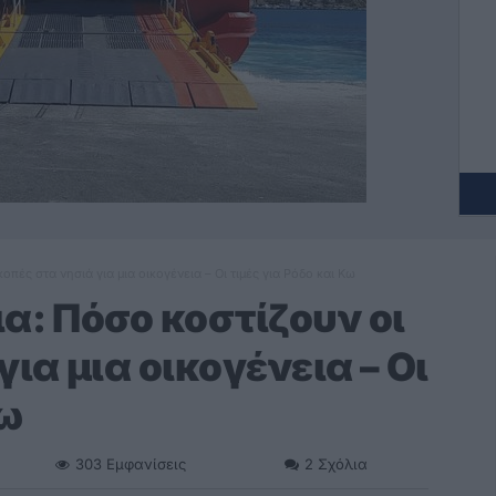
οπές στα νησιά για μια οικογένεια – Οι τιμές για Ρόδο και Κω
α: Πόσο κοστίζουν οι
ια μια οικογένεια – Οι
Κω
303
Εμφανίσεις
2
Σχόλια