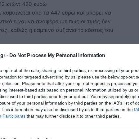
 12 ετών: 420 ευρώ
ύ κυμαίνεται από τα 447 ευρώ και μπορεί να
τικό είναι να αναφέρουμε πως οι τιμές δεν
ας, καθώς η καμπίνα αυξάνει το κόστος του
) με την Aegean Sea Lines:
gr -
Do Not Process My Personal Information
to opt-out of the sale, sharing to third parties, or processing of your per
τών: 162 ευρώ καθώς τα παιδιά λόγω ηλικίας
formation for targeted advertising by us, please use the below opt-out s
r selection. Please note that after your opt-out request is processed y
eing interest-based ads based on personal information utilized by us or
 9 ετών: 254 ευρώ, με τα παιδιά να δικαιούνται
disclosed to third parties prior to your opt-out. You may separately opt-
losure of your personal information by third parties on the IAB’s list of
. This information may also be disclosed by us to third parties on the
IA
 9 ετών: 324 ευρώ
Participants
that may further disclose it to other third parties.
αι από 300 ευρώ και μπορεί να φτάσει και τα