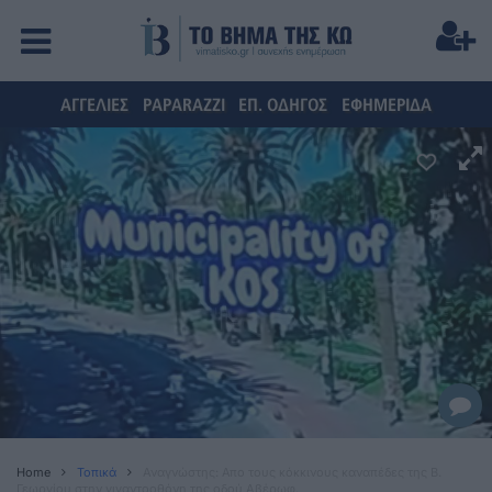
ΑΓΓΕΛΙΕΣ
PAPARAZZI
ΕΠ. ΟΔΗΓΟΣ
ΕΦΗΜΕΡΙΔΑ
Home
Τοπικά
Αναγνώστης: Απο τους κόκκινους καναπέδες της Β.
Γεωργίου στην γιγαντοοθόνη της οδού Αβέρωφ.