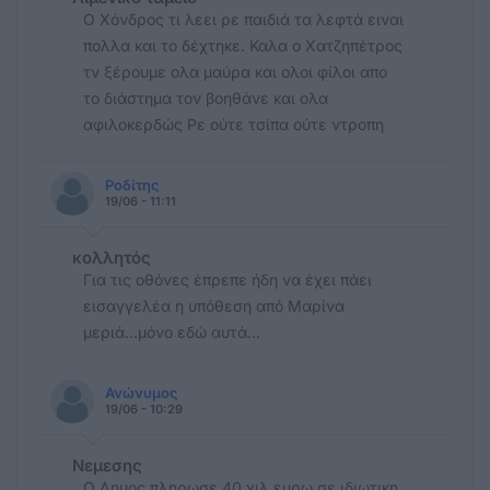
Ο Χόνδρος τι λεει ρε παιδιά τα λεφτά ειναι
πολλα και το δέχτηκε. Καλα ο Χατζηπέτρος
τν ξέρουμε ολα μαύρα και ολοι φίλοι απο
το διάστημα τον βοηθάνε και ολα
αφιλοκερδώς Ρε ούτε τσίπα ούτε ντροπη
Ροδίτης
19/06 - 11:11
κολλητός
Για τις οθόνες έπρεπε ήδη να έχει πάει
εισαγγελέα η υπόθεση από Μαρίνα
μεριά...μόνο εδώ αυτά...
Ανώνυμος
19/06 - 10:29
Νεμεσης
Ο Δημος πληρωσε 40 χιλ ευρω σε ιδιωτικη