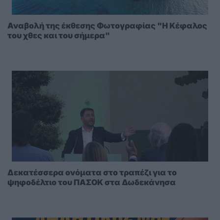
Αναβολή της έκθεσης Φωτογραφίας "Η Κέφαλος
του χθες και του σήμερα"
Δεκατέσσερα ονόματα στο τραπέζι για το
ψηφοδέλτιο του ΠΑΣΟΚ στα Δωδεκάνησα