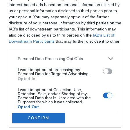
μεγάλα γράμματα όπως πρόσφατα
interest-based ads based on personal information utilized by
προτάθηκε , « συγνώμη» στα τουρκικά. Και
us or personal information disclosed to third parties prior to
μην ξεχνάτε να γράψετε και « Free
your opt-out. You may separately opt-out of the further
disclosure of your personal information by third parties on the
Palestine” για να μην τους στεναχωρήσουμε
IAB’s list of downstream participants. This information may
τους πελάτες μας από Ασία
also be disclosed by us to third parties on the
IAB’s List of
Downstream Participants
that may further disclose it to other
Δαυίδ
third parties.
19/06 - 16:36
Personal Data Processing Opt Outs
Ρεπορταζ
I want to opt-out of processing my
Κρίμα που εχει χαθεί το ρεπορταζ και
Personal Data for Targeted Advertising.
Opted In
παντού επικρατεί ομερταΚανένας
δημοσιογράφος δεν εχει το φιλότιμο να
I want to opt-out of Collection, Use,
κανει ρεπορταζ για την οθόνη;
Retention, Sale, and/or Sharing of my
Personal Data that Is Unrelated with the
Purposes for which it was collected.
Opted Out
ΕΠΈΝΔΥΣΗ
19/06 - 13:27
CONFIRM
ΕΠΕΝΔΥΣΗ