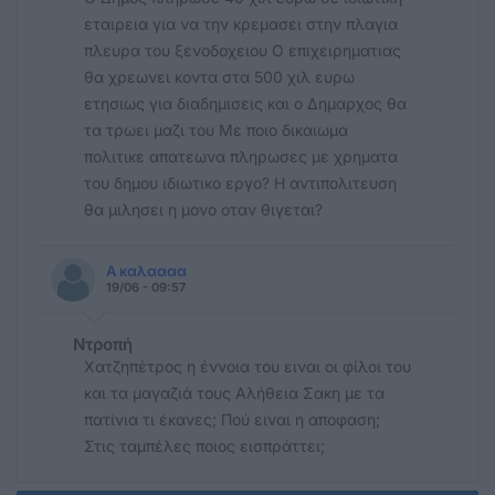
εταιρεια για να την κρεμασει στην πλαγια
πλευρα του ξενοδοχειου Ο επιχειρηματιας
θα χρεωνει κοντα στα 500 χιλ ευρω
ετησιως για διαδημισεις και ο Δημαρχος θα
τα τρωει μαζι του Με ποιο δικαιωμα
πολιτικε απατεωνα πληρωσες με χρηματα
του δημου ιδιωτικο εργο? Η αντιπολιτευση
θα μιλησει η μονο οταν θιγεται?
Α καλαααα
19/06 - 09:57
Ντροπή
Χατζηπέτρος η έννοια του ειναι οι φίλοι του
και τα μαγαζιά τους Αλήθεια Σακη με τα
πατίνια τι έκανες; Πού ειναι η αποφαση;
Στις ταμπέλες ποιος εισπράττει;