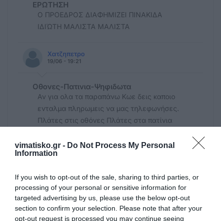
ΕΡΩΤΗΣΗ
Ο ΠΡΟΕΔΡΟΣ ΔΙΑΦΗΜΙΖΕΙ ΠΙΝΑΚΙΔΑ
ΙΔΙΏΤΗ ΜΑΛΙΣΤΑ ΜΑΛΙΣΤΑ
Χατζηπετρο
19/06 - 19:21
Οθονες-Πατινια-Ψηφιδωτα
Αν για ολα τα παραπάνω Κωε δεις καποιο
ενταλμα πληρωμεις να μας τηλεφωνήσες.
Πλάτες στις οθόνες Πλάτες στα πατίνια
Πλάτες στα ψηφιδωτά Ολα τζάμπα!!!!!!
vimatisko.gr -
Do Not Process My Personal
Information
Ανώνυμος
19/06 - 17:37
If you wish to opt-out of the sale, sharing to third parties, or
processing of your personal or sensitive information for
Jack
targeted advertising by us, please use the below opt-out
Τώρα που έγινε η πόλη ένα κανονικό τσίρκο
section to confirm your selection. Please note that after your
αρχίστε να γράφετε και στις οθόνες με
opt-out request is processed you may continue seeing