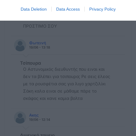
ΕΔΩ ΜΙΛΑΝΕ ΓΙΑ ΕΠΈΝΔΥΣΗ ΚΑΝΟΝΙΚΗ
Data Deletion
Data Access
Privacy Policy
ΜΕ ΤΙΣ ΕΥΛΟΓΙΕΣ ΧΑΤΖΗΠΕΤΡΟΥ. ΕΣΥ ΜΕ
ΤΙΣ ΔΥΟ ΠΑΡΑΠΑΝΩ ΚΑΡΕΚΛΕΣ ΠΑΡΕ ΤΟ
ΠΡΟΣΤΙΜΟ ΣΟΥ
Φωτεινή
19/06 - 13:18
Τσίπουρα
Ο Αστυνομικός διευθυντής που ειναι και
δεν τα βλέπει για τσιπουρα; Ρε σεις έλεος
με τα ρουσφέτια σας για λιγο χαρτζιλίκι
Σάκη καλα ειναι σε μάθαμε πάρε το
σκάφος και κανε καμια βολτα
Ακης
19/06 - 12:14
Λιμενικό ταμειο