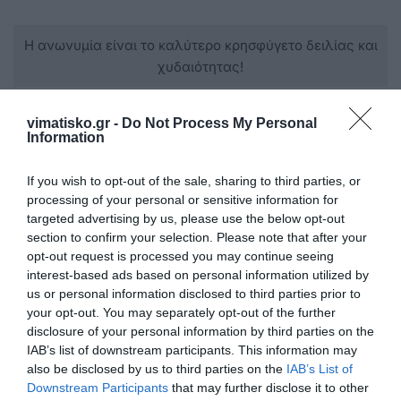
Η ανωνυμία είναι το καλύτερο κρησφύγετο δειλίας και
χυδαιότητας!
Σχόλια 0
vimatisko.gr -
Do Not Process My Personal
Information
If you wish to opt-out of the sale, sharing to third parties, or
processing of your personal or sensitive information for
Πρόσθεσε ένα σχόλιο
targeted advertising by us, please use the below opt-out
section to confirm your selection. Please note that after your
opt-out request is processed you may continue seeing
ΟΝΟΜΑ
interest-based ads based on personal information utilized by
us or personal information disclosed to third parties prior to
your opt-out. You may separately opt-out of the further
ΤΙΤΛΟΣ
disclosure of your personal information by third parties on the
IAB’s list of downstream participants. This information may
also be disclosed by us to third parties on the
IAB’s List of
Downstream Participants
that may further disclose it to other
ΣΧΟΛΙΟ