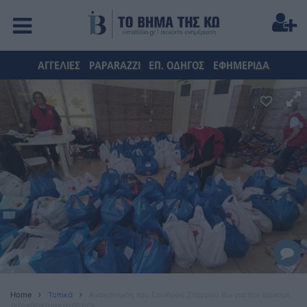
ΑΓΓΕΛΙΕΣ
PAPARAZZI
ΕΠ. ΟΔΗΓΟΣ
ΕΦΗΜΕΡΙΔΑ
Home
Τοπικά
Aνακοίνωση του Ερυθρού Σταυρού Κω για την διανομή
των «δεμάτων αγάπης»