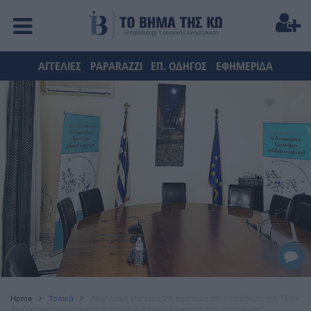
ΑΓΓΕΛΙΕΣ
PAPARAZZI
ΕΠ. ΟΔΗΓΟΣ
ΕΦΗΜΕΡΙΔΑ
Home
Τοπικά
Απαλλαγή για τους 24 αιρετούς στην υπόθεση της ΤΕΔΚ
Δωδεκανήσου (ανάμεσά τους και 4 πρώην Δήμαρχοι του νησιού μας)