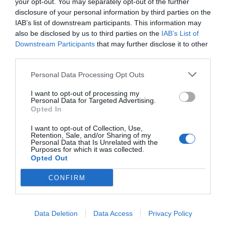
your opt-out. You may separately opt-out of the further
disclosure of your personal information by third parties on the
IAB’s list of downstream participants. This information may
also be disclosed by us to third parties on the
IAB’s List of
Downstream Participants
that may further disclose it to other
third parties.
Personal Data Processing Opt Outs
I want to opt-out of processing my
Personal Data for Targeted Advertising.
Opted In
I want to opt-out of Collection, Use,
Retention, Sale, and/or Sharing of my
Η εισαγγελική πρόταση υποστηρίχθηκε από
Personal Data that Is Unrelated with the
Purposes for which it was collected.
προηγούμενες αποφάσεις:
Opted Out
CONFIRM
• Το αμετάκλητο βούλευμα 34/2019 του
Συμβουλίου Εφετών Δωδεκανήσου
Data Deletion
Data Access
Privacy Policy
• Η αμετάκλητη απόφαση 123/2015 του Τριμελούς