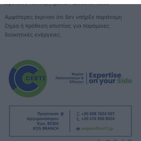
Εφετείου Κακουργημάτων Δωδεκανήσου
Αμφότερες έκριναν ότι δεν υπήρξε παράνομη
ζημία ή πρόθεση απιστίας για παρόμοιες
διοικητικές ενέργειες.