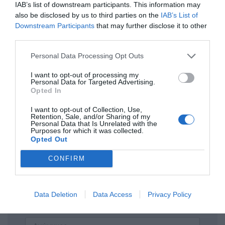
αφού θα διδάσκει συνέχεια μέχρι να
IAB’s list of downstream participants. This information may
also be disclosed by us to third parties on the
IAB’s List of
τοποθετηθεί νέος δάσκαλος. Ένας
Downstream Participants
that may further disclose it to other
διευθυντής για όλες τις δουλειές...
third parties.
Personal Data Processing Opt Outs
Ανώνυμος
10/09 - 15:14
I want to opt-out of processing my
Personal Data for Targeted Advertising.
Απορια
Opted In
Τι άλλο περιμένατε από παραπληροφόρηση
I want to opt-out of Collection, Use,
του πρώην δασκάλου Συριζαίους και νυν
Retention, Sale, and/or Sharing of my
Personal Data that Is Unrelated with the
Κασσελακικου;Τέτοιοι τύποι είναι απλά να
Purposes for which it was collected.
λένε ψέματα και να βρίζουν
Opted Out
CONFIRM
Πρόσθεσε ένα σχόλιο
Data Deletion
Data Access
Privacy Policy
ΟΝΟΜΑ