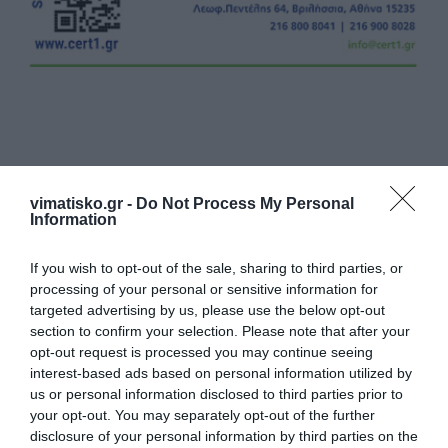
Η ανωνυμία είναι το καλύτερο κρησφύγετο δειλίας και
vimatisko.gr -
Do Not Process My Personal
χυδαιότητας!
Information
If you wish to opt-out of the sale, sharing to third parties, or
Σχόλια 2
processing of your personal or sensitive information for
targeted advertising by us, please use the below opt-out
section to confirm your selection. Please note that after your
Ανώνυμος
opt-out request is processed you may continue seeing
12/09 - 16:03
interest-based ads based on personal information utilized by
us or personal information disclosed to third parties prior to
καταλάβαμε
your opt-out. You may separately opt-out of the further
Άρα το σχολείο δεν θα έχει διευθυντή
disclosure of your personal information by third parties on the