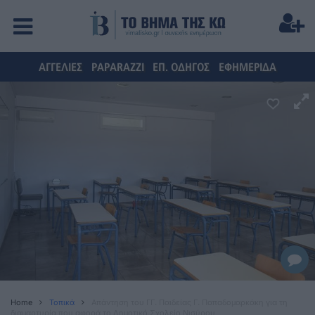
ΑΓΓΕΛΙΕΣ
PAPARAZZI
ΕΠ. ΟΔΗΓΟΣ
ΕΦΗΜΕΡΙΔΑ
Home
Τοπικά
Απάντηση του ΓΓ. Παιδείας Γ. Παπαδομαρκάκη για τη
διαμαρτυρία που αφορά το Δημοτικό Σχολείο Νισύρου