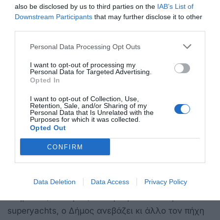
also be disclosed by us to third parties on the
IAB’s List of
Downstream Participants
that may further disclose it to other
third parties.
Personal Data Processing Opt Outs
I want to opt-out of processing my
Personal Data for Targeted Advertising.
Opted In
I want to opt-out of Collection, Use,
Retention, Sale, and/or Sharing of my
Personal Data that Is Unrelated with the
Purposes for which it was collected.
Στο πλαίσιο αυτό, η μαρίνα της Κω δεν είναι
Opted Out
απλώς ένας διεθνώς βραβευμένος προορισμός
CONFIRM
yachting στην Ανατολική Μεσόγειο, αλλά ένας
πανίσχυρος μοχλός ανάπτυξης για όλο το νησί.
Data Deletion
Data Access
Privacy Policy
Με τις σύγχρονες υποδομές και τις high-end
υπηρεσίες να κερδίζουν την εμπιστοσύνη των
superyachts, ο Δήμος ανεβάζει κι άλλο τον πήχη