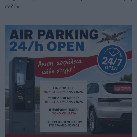
σεζόν.