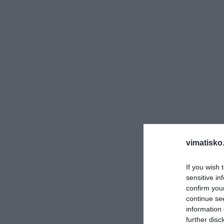
vimatisko.
If you wish 
sensitive in
confirm you
continue se
information 
further disc