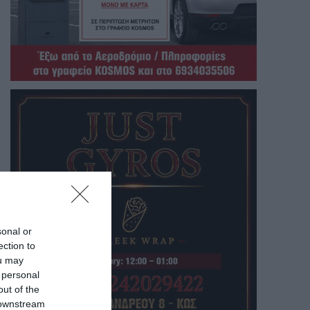
sonal or
ection to
ou may
 personal
out of the
 downstream