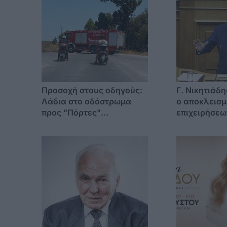
Προσοχή στους οδηγούς:
Γ. Νικητιάδ
Λάδια στο οδόστρωμα
ο αποκλεισμ
προς "Πόρτες"
επιχειρήσεω
Αντιμάχειας
Αιγαίου απ
ενίσχυσης τ
επιχειρηματ