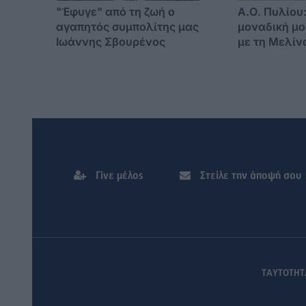
"Έφυγε" από τη ζωή ο
Α.Ο. Πυλίου
αγαπητός συμπολίτης μας
μοναδική μο
Ιωάννης Σβουρένος
με τη Μελίν
στις 11 Αυγ
Γίνε μέλος
Στείλε την άποψή σου
ΤΑΥΤΟΤΗΤ