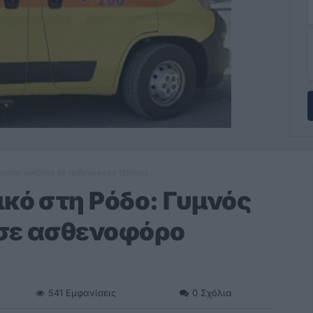
ρίστας ανέβηκε σε ασθενοφόρο (βίντεο)
ικό στη Ρόδο: Γυμνός
 σε ασθενοφόρο
541
Εμφανίσεις
0
Σχόλια