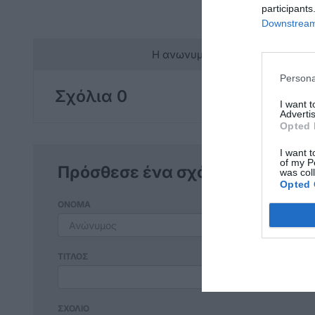
participants
Downstream 
Η ανωνυμία είναι το καλύτερο 
Persona
Σχόλια 0
I want 
Advertis
Opted 
I want t
of my P
Πρόσθεσε ένα σχόλιο
was col
Opted 
ΟΝΟΜΑ
ΤΙΤΛΟΣ
ΣΧΟΛΙΟ