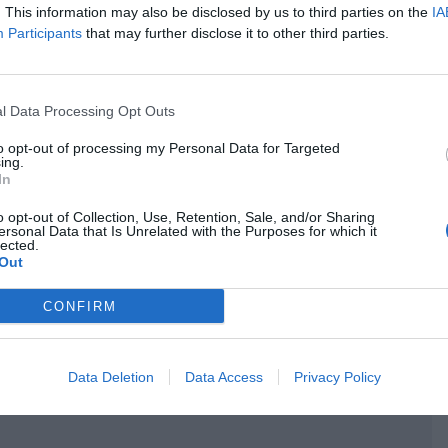
. This information may also be disclosed by us to third parties on the
IA
Participants
that may further disclose it to other third parties.
κρησφύγετο δειλίας και χυδαιότητας!
l Data Processing Opt Outs
to opt-out of processing my Personal Data for Targeted
ing.
In
o opt-out of Collection, Use, Retention, Sale, and/or Sharing
ersonal Data that Is Unrelated with the Purposes for which it
lected.
Out
CONFIRM
Data Deletion
Data Access
Privacy Policy