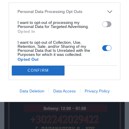
third parties.
συνταξιοδότησης την ίδια περίοδο.
Personal Data Processing Opt Outs
I want to opt-out of processing my
Personal Data for Targeted Advertising.
Opted In
I want to opt-out of Collection, Use,
Retention, Sale, and/or Sharing of my
Personal Data that Is Unrelated with the
Purposes for which it was collected.
Opted Out
CONFIRM
Data Deletion
Data Access
Privacy Policy