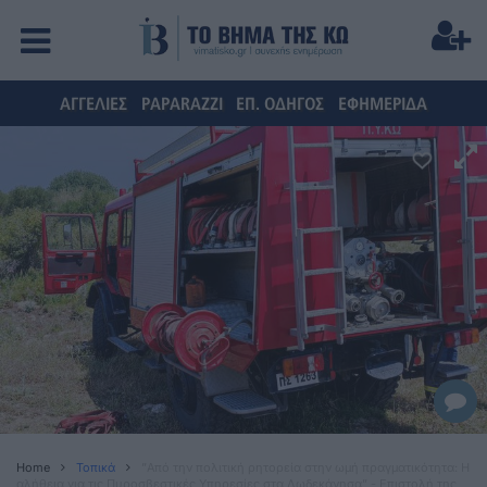
ΑΓΓΕΛΙΕΣ
PAPARAZZI
ΕΠ. ΟΔΗΓΟΣ
ΕΦΗΜΕΡΙΔΑ
Home
Τοπικά
”Από την πολιτική ρητορεία στην ωμή πραγματικότητα: Η
αλήθεια για τις Πυροσβεστικές Υπηρεσίες στα Δωδεκάνησα” - Επιστολή της