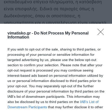
εκπαιδευμένα επίγεια πληρώματα, η κατάσβεση
είναι επισφαλής. Ειδικά σε περιοχές όπως η
Δωδεκάνησος, όπου οι αποστάσεις, η
νησιωτικότητα και η υποστελέχωση είναι υπαρκτά
προβλήματα, η επένδυση στον επίγειο μηχανισμό
vimatisko.gr -
Do Not Process My Personal
δεν είναι απλώς αναγκαία, είναι μονόδρομος.
Information
4. Με αφορμή την προκήρυξη 70 θέσεων για τη
If you wish to opt-out of the sale, sharing to third parties, or
processing of your personal or sensitive information for
Σχολή Αξιωματικών και 260 για τη Σχολή
targeted advertising by us, please use the below opt-out
Πυροσβεστών της Πυροσβεστικής Ακαδημίας για
section to confirm your selection. Please note that after your
το ακαδημαϊκό έτος 2025-2026, γίνεται
opt-out request is processed you may continue seeing
interest-based ads based on personal information utilized by
προσπάθεια να προβληθεί, ως “θετική εξέλιξη”,
us or personal information disclosed to third parties prior to
μια οριακή αριθμητική αύξηση σε σχέση με την
your opt-out. You may separately opt-out of the further
προηγούμενη. Ωστόσο, πίσω από τη “μεγάλη
disclosure of your personal information by third parties on the
IAB’s list of downstream participants. This information may
εικόνα” που επιχειρείται να παρουσιαστεί,
also be disclosed by us to third parties on the
IAB’s List of
αποσιωπάται συστηματικά ένα κρίσιμο στοιχείο, ο
Downstream Participants
that may further disclose it to other
αριθμός των αποχωρήσεων λόγω