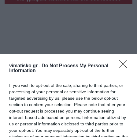
Η ανωνυμία είναι το καλύτερο κρησφύγετο δειλίας και
vimatisko.gr -
Do Not Process My Personal
χυδαιότητας!
Information
If you wish to opt-out of the sale, sharing to third parties, or
Σχόλια 0
processing of your personal or sensitive information for
targeted advertising by us, please use the below opt-out
section to confirm your selection. Please note that after your
opt-out request is processed you may continue seeing
interest-based ads based on personal information utilized by
Πρόσθεσε ένα σχόλιο
us or personal information disclosed to third parties prior to
your opt-out. You may separately opt-out of the further
ΟΝΟΜΑ
disclosure of your personal information by third parties on the