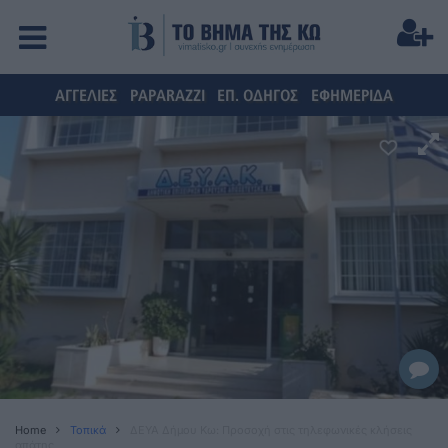
ΑΓΓΕΛΙΕΣ
PAPARAZZI
ΕΠ. ΟΔΗΓΟΣ
ΕΦΗΜΕΡΙΔΑ
Home
Τοπικά
ΔΕΥΑ Δήμου Κω: Προσοχή στις τηλεφωνικές κλήσεις
απάτης