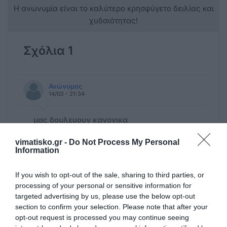
Η ανωνυμία είναι το καλύτερο κρησφύγετο δειλίας και
χυδαιότητας!
Σχόλια 1
Ανώνυμος
14/02 - 21:34
μας δουλευουν κανονικα
Ερωτηση κ Ζαχαρε γιατι δεν δημοσιοποειτε
vimatisko.gr -
Do Not Process My Personal
τον ισολογισμο του 2024 και 2023 να
Information
δουμε ποσα εκατομμυρια πανε που? Θα
γελασει και το παρδαλο κατσικι εισαστε ο
If you wish to opt-out of the sale, sharing to third parties, or
μοναδικος φορεας ΔΕΥΑ που δεν κανει
processing of your personal or sensitive information for
δημοσιες αναρτησεις ισολογισμων ενω σας
targeted advertising by us, please use the below opt-out
υποχρεωνει ο Νομος...αλλα ξεχασα εσεις
section to confirm your selection. Please note that after your
εισαστε υπερανω νομων σωστα?
opt-out request is processed you may continue seeing