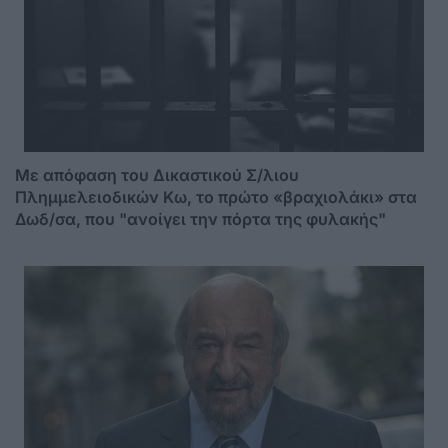
Mε απόφαση του Δικαστικού Σ/λιου
Πλημμελειοδικών Κω, το πρώτο «βραχιολάκι» στα
Δωδ/σα, που "ανοίγει την πόρτα της φυλακής"