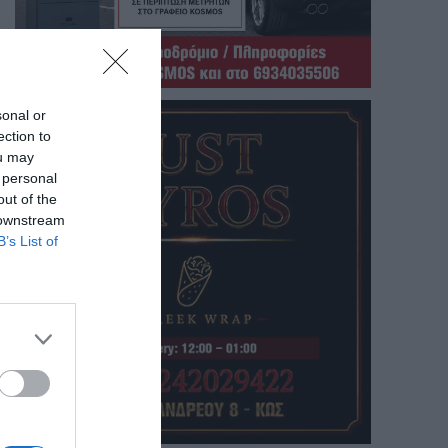
sonal or
ection to
ou may
 personal
out of the
 downstream
B’s List of