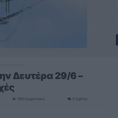
σε ποιες περιοχές
ην Δευτέρα 29/6 –
οχές
1263
Εμφανίσεις
0
Σχόλια