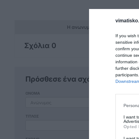
vimatisko.
Η ανωνυμία είναι το καλύτερο 
If you wish 
sensitive in
Σχόλια 0
confirm you
continue se
information 
further disc
participants
Πρόσθεσε ένα σχόλιο
Downstream 
ΟΝΟΜΑ
Persona
ΤΙΤΛΟΣ
I want 
Advertis
Opted 
I want t