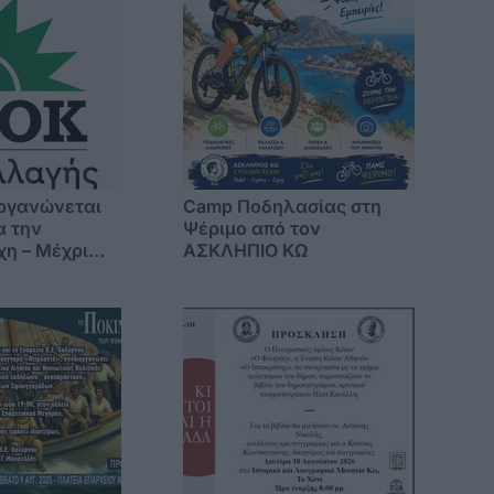
ργανώνεται
Camp Ποδηλασίας στη
α την
Ψέριμο από τον
χη – Μέχρι
ΑΣΚΛΗΠΙΟ ΚΩ
αιριού το
 στα Δωδ/σα