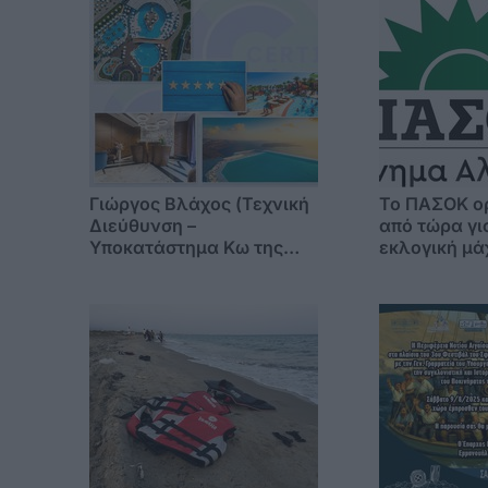
Γιώργος Βλάχος (Τεχνική
Το ΠΑΣΟΚ ο
Διεύθυνση –
από τώρα γι
Υποκατάστημα Κω της
εκλογική μά
CERT1): «Στα νησιά, η
τέλος καλοκ
ασφάλεια δεν επιδέχεται
ψηφοδέλτιο
αναβολή – η σεζόν δεν
περιμένει»