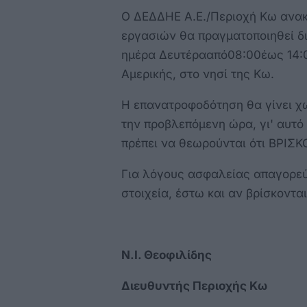
Ο ΔΕΔΔΗΕ Α.Ε./Περιοχή Κω ανακ
εργασιών θα πραγματοποιηθεί δ
ημέρα Δευτέρααπό08:00έως 14:0
Αμερικής, στο νησί της Κω.
Η επανατροφοδότηση θα γίνει χωρ
την προβλεπόμενη ώρα, γι' αυτό 
πρέπει να θεωρούνται ότι ΒΡΙ
Για λόγους ασφαλείας απαγορεύ
στοιχεία, έστω και αν βρίσκοντα
Ν.Ι. Θεοφιλίδης
Διευθυντής Περιοχής Κω