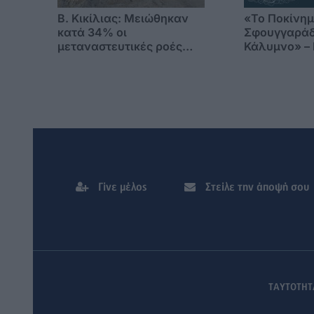
B. Κικίλιας: Μειώθηκαν
«Το Ποκίνη
κατά 34% οι
Σφουγγαράδ
μεταναστευτικές ροές
Κάλυμνο» – 
στα θαλάσσια σύνορα
μνήμης, τιμή
παράδοσης
Γίνε μέλος
Στείλε την άποψή σου
ΤΑΥΤΟΤΗΤ