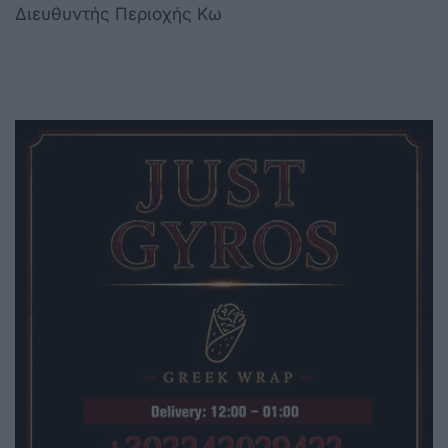
Διευθυντής Περιοχής Κω