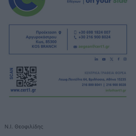
Ν.Ι. Θεοφιλίδης