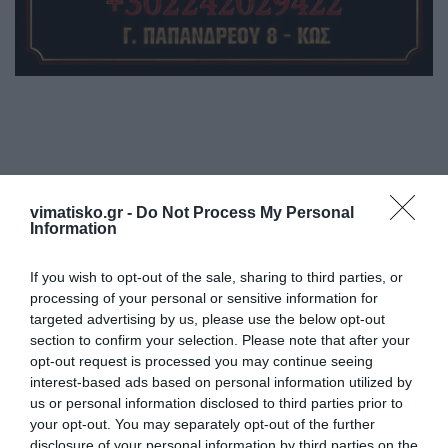
Η ανωνυμία είναι το καλύτερο κρησφύγετο δειλίας και
vimatisko.gr -
Do Not Process My Personal
χυδαιότητας!
Information
If you wish to opt-out of the sale, sharing to third parties, or
Σχόλια 0
processing of your personal or sensitive information for
targeted advertising by us, please use the below opt-out
section to confirm your selection. Please note that after your
opt-out request is processed you may continue seeing
interest-based ads based on personal information utilized by
Πρόσθεσε ένα σχόλιο
us or personal information disclosed to third parties prior to
your opt-out. You may separately opt-out of the further
ΟΝΟΜΑ
disclosure of your personal information by third parties on the