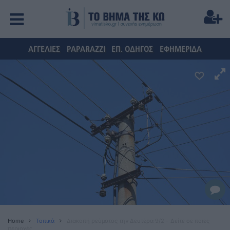
ΑΓΓΕΛΙΕΣ
PAPARAZZI
ΕΠ. ΟΔΗΓΟΣ
ΕΦΗΜΕΡΙΔΑ
Home
Τοπικά
Διακοπή ρεύματος την Δευτέρα 9/2 – Δείτε σε ποιες
περιοχές