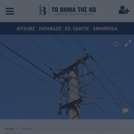
ΑΓΓΕΛΙΕΣ
PAPARAZZI
ΕΠ. ΟΔΗΓΟΣ
ΕΦΗΜΕΡΙΔΑ
Home
Τοπικά
Διακοπή ρεύματος την Κυριακή 19/10 – Δείτε σε ποιες
περιοχές