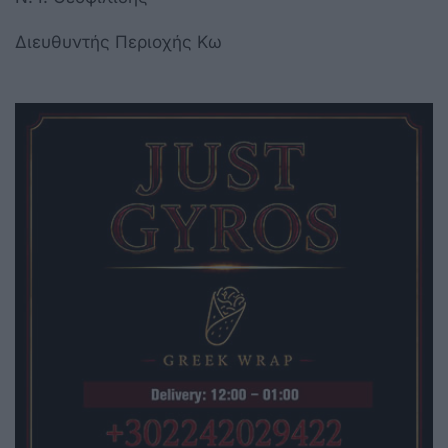
Διευθυντής Περιοχής Κω