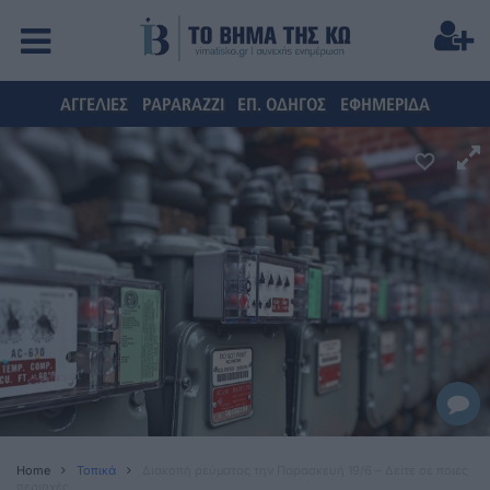
ΑΓΓΕΛΙΕΣ
PAPARAZZI
ΕΠ. ΟΔΗΓΟΣ
ΕΦΗΜΕΡΙΔΑ
Home
Τοπικά
Διακοπή ρεύματος την Παρασκευή 19/6 – Δείτε σε ποιες
περιοχές