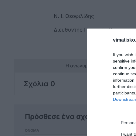
Ν. Ι. Θεοφιλίδης
Διευθυντής Περιοχής Κω
vimatisko.
If you wish 
sensitive in
Η ανωνυμία είναι το καλύτερο 
confirm you
continue se
information 
Σχόλια 0
further disc
participants
Downstream 
Πρόσθεσε ένα σχόλιο
Persona
ΟΝΟΜΑ
I want 