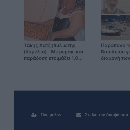
Τάκης Χατζηπυλιώτης
Παράπονα το
(Καμέλια) - Με μεράκι και
Βασιλείου γ
παράδοση ετοιμάζει 1.000
διαμονή των
λουκουμάδες για τον
Αγ. Βασίλει
εορτασμό της
έχουμε ούτε
Μεταμορφώσεως του
Σωτήρος
Γίνε μέλος
Στείλε την άποψή σου