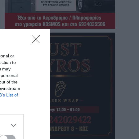
sonal or
ection to
ou may
 personal
out of the
 downstream
B’s List of