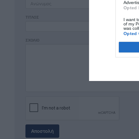
Advertis
Opted 
ΤΙΤΛΟΣ
I want t
of my P
was col
Opted 
ΣΧΟΛΙΟ
Αποστολή