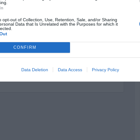
ing.
In
o opt-out of Collection, Use, Retention, Sale, and/or Sharing
ersonal Data that Is Unrelated with the Purposes for which it
lected.
Out
CONFIRM
Data Deletion
Data Access
Privacy Policy