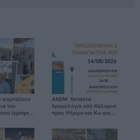
 γιορτάζουν
ΑΝΕΜ: Έκτακτα
ια του
δρομολόγια από Κάλυμνο
τού (γράφει
προς Ψέριμο και Κω για
Αγρέλλη)
την παραμονή της
Παναγίας 14/8/2026