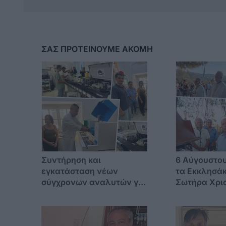
ΣΑΣ ΠΡΟΤΕΙΝΟΥΜΕ ΑΚΟΜΗ
Συντήρηση και
6 Αύγουστου
εγκατάσταση νέων
τα Εκκλησάκ
σύγχρονων αναλυτών για
Σωτήρα Χρισ
το Μικροβιολογικό
η Ξανθίππη 
Εργαστήριο του
Νοσοκομείου Κω