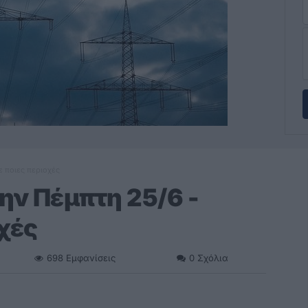
ε ποιες περιοχές
ην Πέμπτη 25/6 -
οχές
698
Εμφανίσεις
0
Σχόλια