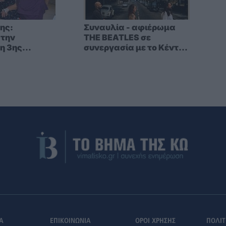
ης:
Συναυλία - αφιέρωμα
 την
THE BEATLES σε
η 3ης
συνεργασία με το Κέντρο
 κινήτρων
Μουσικών Σπουδών
τα νοσοκομεία
Τσαμπίκου
Α
ΕΠΙΚΟΙΝΩΝΙΑ
ΟΡΟΙ ΧΡΗΣΗΣ
ΠΟΛΙΤ