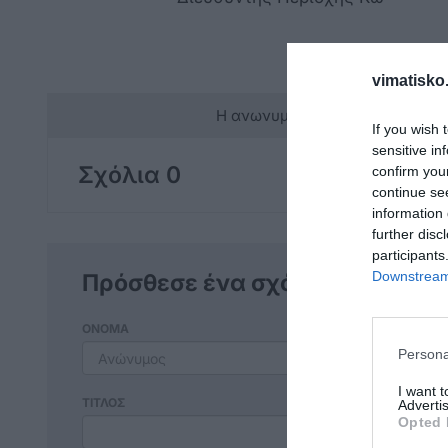
vimatisko.
Η ανωνυμία είναι το καλύτερο 
If you wish 
sensitive in
Σχόλια 0
confirm you
continue se
information 
further disc
participants
Downstream 
Πρόσθεσε ένα σχόλιο
ΟΝΟΜΑ
Persona
I want 
ΤΙΤΛΟΣ
Advertis
Opted 