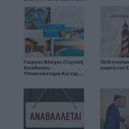
Γιώργος Βλάχος (Τεχνική
13/8 η καλο
Διεύθυνση –
γιορτή του 
Υποκατάστημα Κω της
CERT1): «Στα νησιά, η
ασφάλεια δεν επιδέχεται
αναβολή – η σεζόν δεν
περιμένει»