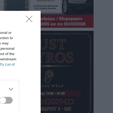
sonal or
ection to
ou may
 personal
out of the
 downstream
B’s List of