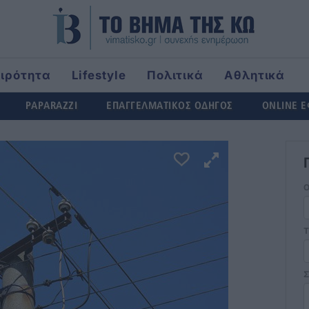
αιρότητα
Lifestyle
Πολιτικά
Αθλητικά
ld
PAPARAZZI
ΕΠΑΓΓΕΛΜΑΤΙΚΟΣ ΟΔΗΓΟΣ
ONLINE 
Τ
Σ