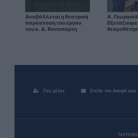
Αναβάλλεται η θεατρική
A. Γεωργιάδ
παράσταση του έργου
Eξετάζουμε
του κ. Δ. Βοναπάρτη
θεσμοθέτησ
κατηγορίας
ειδικά για 
στα νησιά
Γίνε μέλος
Στείλε την άποψή σου
ΤΑΥΤΟΤΗΤ