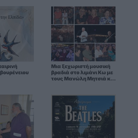
καιρινή
Μια ξεχωριστή μουσική
Σβουρένειου
βραδιά στο λιμάνι Κω με
τους Μανώλη Μητσιά και
Alexandra Gravas