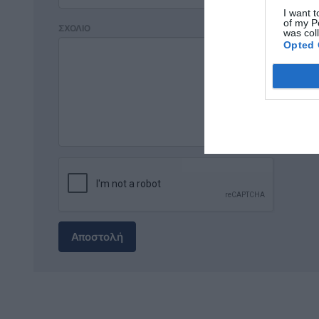
I want t
of my P
ΣΧΟΛΙΟ
was col
Opted 
Αποστολή