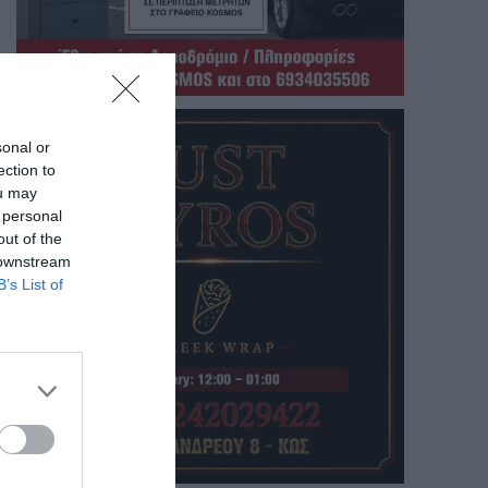
sonal or
ection to
ou may
 personal
out of the
 downstream
B’s List of