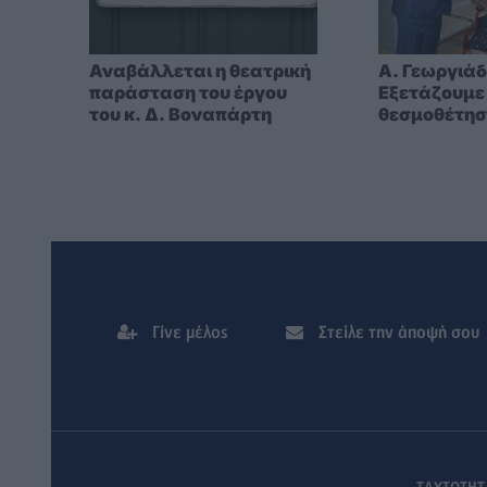
Αναβάλλεται η θεατρική
A. Γεωργιάδ
παράσταση του έργου
Eξετάζουμε
του κ. Δ. Βοναπάρτη
θεσμοθέτησ
κατηγορίας
ειδικά για 
στα νησιά
Γίνε μέλος
Στείλε την άποψή σου