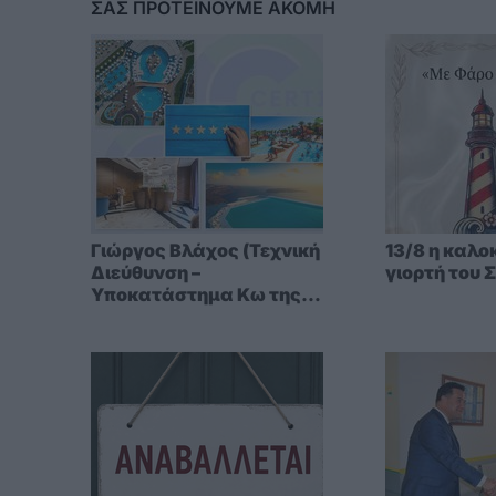
ΣΑΣ ΠΡΟΤΕΙΝΟΥΜΕ ΑΚΟΜΗ
Γιώργος Βλάχος (Τεχνική
13/8 η καλο
Διεύθυνση –
γιορτή του 
Υποκατάστημα Κω της
CERT1): «Στα νησιά, η
ασφάλεια δεν επιδέχεται
αναβολή – η σεζόν δεν
περιμένει»