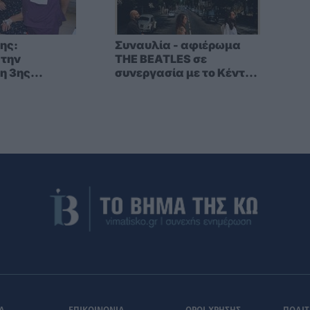
ης:
Συναυλία - αφιέρωμα
 την
THE BEATLES σε
η 3ης
συνεργασία με το Κέντρο
 κινήτρων
Μουσικών Σπουδών
τα νοσοκομεία
Τσαμπίκου