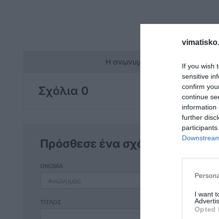
vimatisko.
Η ανωνυμία είναι το καλύτερο 
If you wish 
sensitive in
confirm you
Σχόλια 0
continue se
information 
further disc
participants
Downstream 
Πρόσθεσε ένα σχόλιο
ΟΝΟΜΑ
Persona
I want 
Advertis
ΤΙΤΛΟΣ
Opted 