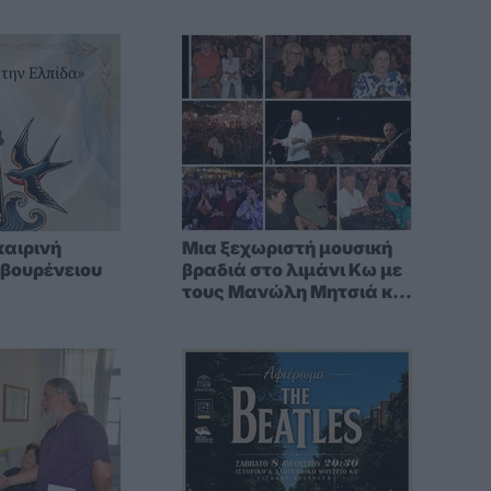
καιρινή
Μια ξεχωριστή μουσική
Σβουρένειου
βραδιά στο λιμάνι Κω με
τους Μανώλη Μητσιά και
Alexandra Gravas