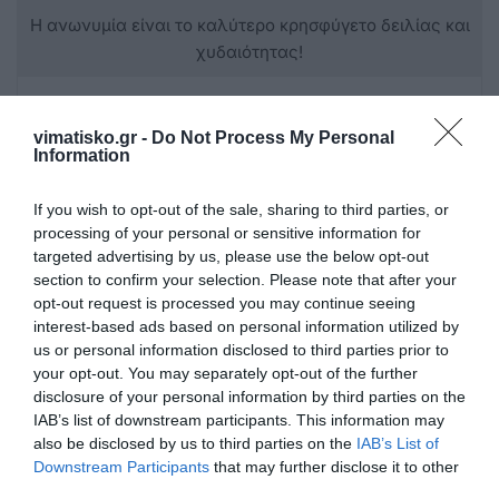
Η ανωνυμία είναι το καλύτερο κρησφύγετο δειλίας και
χυδαιότητας!
Σχόλια 0
vimatisko.gr -
Do Not Process My Personal
Information
If you wish to opt-out of the sale, sharing to third parties, or
Πρόσθεσε ένα σχόλιο
processing of your personal or sensitive information for
targeted advertising by us, please use the below opt-out
section to confirm your selection. Please note that after your
ΟΝΟΜΑ
opt-out request is processed you may continue seeing
interest-based ads based on personal information utilized by
us or personal information disclosed to third parties prior to
ΤΙΤΛΟΣ
your opt-out. You may separately opt-out of the further
disclosure of your personal information by third parties on the
IAB’s list of downstream participants. This information may
also be disclosed by us to third parties on the
IAB’s List of
ΣΧΟΛΙΟ
Downstream Participants
that may further disclose it to other
third parties.