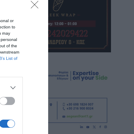
sonal or
ection to
ou may
 personal
out of the
 downstream
B’s List of