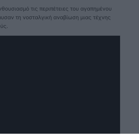
θουσιασμό τις περιπέτειες του αγαπημένου
αυσαν τη νοσταλγική αναβίωση μιας τέχνης
ούς.