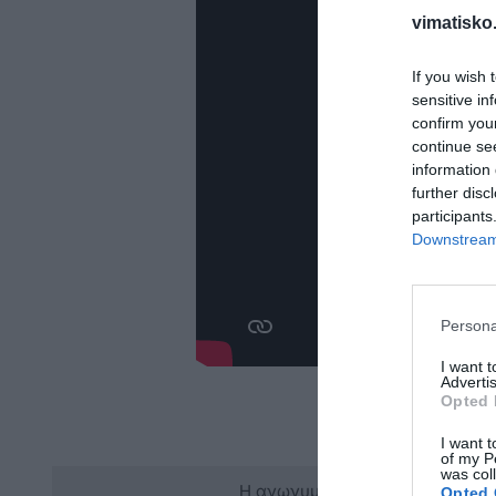
vimatisko.
If you wish 
sensitive in
confirm you
continue se
information 
further disc
participants
Downstream 
Persona
I want 
Advertis
Opted 
I want t
of my P
was col
Η ανωνυμία είναι το καλύτερο 
Opted 