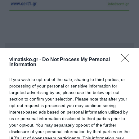
Η ανωνυμία είναι το καλύτερο κρησφύγετο δειλίας και
χυδαιότητας!
vimatisko.gr -
Do Not Process My Personal
Information
Σχόλια 0
If you wish to opt-out of the sale, sharing to third parties, or
processing of your personal or sensitive information for
targeted advertising by us, please use the below opt-out
section to confirm your selection. Please note that after your
opt-out request is processed you may continue seeing
Πρόσθεσε ένα σχόλιο
interest-based ads based on personal information utilized by
us or personal information disclosed to third parties prior to
ΟΝΟΜΑ
your opt-out. You may separately opt-out of the further
disclosure of your personal information by third parties on the
IAB’s list of downstream participants. This information may