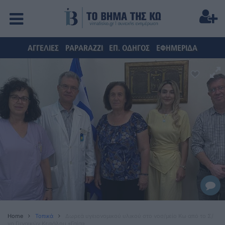
ΑΓΓΕΛΙΕΣ
PAPARAZZI
ΕΠ. ΟΔΗΓΟΣ
ΕΦΗΜΕΡΙΔΑ
Home
Τοπικά
Δωρεά υγειονομικού υλικού στο νοσ/μείο Κω από το Σ/
γο Γυναικών Κεφάλου «Γαία»