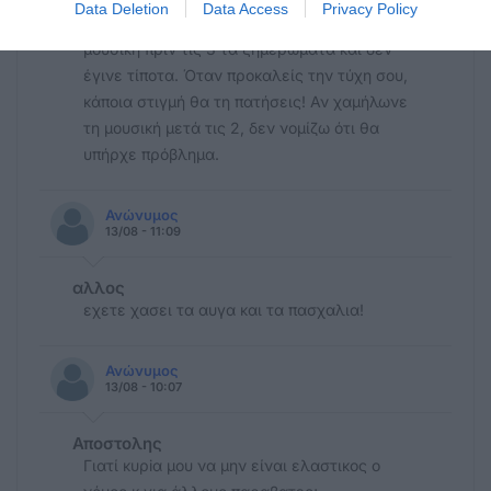
Data Deletion
Data Access
Privacy Policy
συγκεκριμένο κατάστημα δεν έκλεινε την
μουσική πριν τις 3 τα ξημερώματα και δεν
έγινε τίποτα. Όταν προκαλείς την τύχη σου,
κάποια στιγμή θα τη πατήσεις! Αν χαμήλωνε
τη μουσική μετά τις 2, δεν νομίζω ότι θα
υπήρχε πρόβλημα.
Ανώνυμος
13/08 - 11:09
αλλος
εχετε χασει τα αυγα και τα πασχαλια!
Ανώνυμος
13/08 - 10:07
Αποστολης
Γιατί κυρiα μου να μην είναι ελαστικος ο