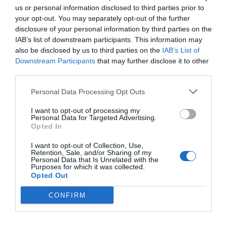
επιχειρηματίων; Απόλυτως ρεαλιστικός
us or personal information disclosed to third parties prior to
your opt-out. You may separately opt-out of the further
είναι ο νόμος που απαγορεύει την
disclosure of your personal information by third parties on the
ηχορύπανση συγκεκριμένες ώρες της
IAB’s list of downstream participants. This information may
μέρας. Όσοι δεν θέλουν να τον τηρούν ας
also be disclosed by us to third parties on the
IAB’s List of
κλείσουν κι ας κάνουν άλλη δουλειά. Οι
Downstream Participants
that may further disclose it to other
κάτοικοι δεν φταίμε σε τίποτα να μην
third parties.
μπορούνε να ηρεμήσουμε ούτε στις 2 και 3
Personal Data Processing Opt Outs
η ώρα τη νυχτα. Μπράβο στις αρχές που
εφαρμόζουν τον νόμο. Κλείστε όλους όσοι
I want to opt-out of processing my
παρανομούν. Όλους.
Personal Data for Targeted Advertising.
Opted In
Ανώνυμος
I want to opt-out of Collection, Use,
Retention, Sale, and/or Sharing of my
13/08 - 13:18
Personal Data that Is Unrelated with the
Purposes for which it was collected.
Opted Out
Όρια
Συμφωνώ απόλυτα ότι η διασκέδαση παίζει
CONFIRM
μεγάλο ρόλο στην εμπειρία των
επισκεπτών της Κω. Άλλα, πρέπει να
υπάρχουν και όρια. Πέρυσι, το