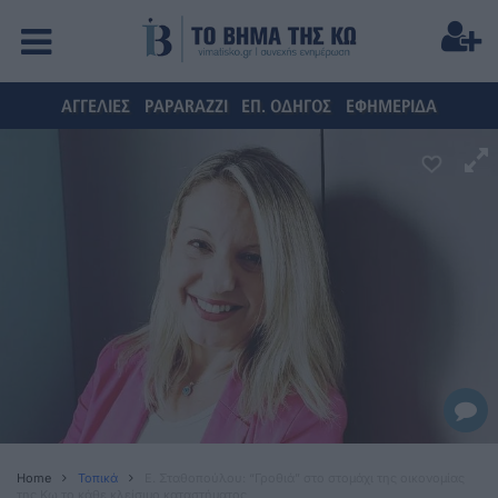
ΑΓΓΕΛΙΕΣ
PAPARAZZI
ΕΠ. ΟΔΗΓΟΣ
ΕΦΗΜΕΡΙΔΑ
Home
Τοπικά
E. Σταθοπούλου: “Γροθιά” στο στομάχι της οικονομίας
της Κω το κάθε κλείσιμο καταστήματος