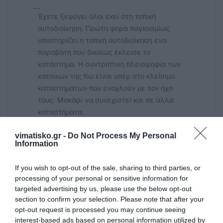
...
Έχετε ξεφύγει όλοι εκεί στη τοπική
αυτοδιοίκηση. Πρώτη φορά παγκοσμίως
υποστηρίζει η τοπική αυτοδιοίκηση ένα
παραβάτη που δικαίως έκλεισε το
κατάστημα. Η συντριπτική πλειοψηφία των
κατοίκων της Κω είναι υπέρ στο κλείσιμο
καταστημάτων που ενοχλούν με τον ήχο
τους. Μακάρι να συνεχιστεί και σε άλλα
καταστήματα.
vimatisko.gr -
Do Not Process My Personal
Ανώνυμος
Information
15/08 - 20:25
If you wish to opt-out of the sale, sharing to third parties, or
Εφαρμόστε τον νόμο μην δειλιάζετε
processing of your personal or sensitive information for
Μήπως ήρθε η ώρα για περιφερειακούς
targeted advertising by us, please use the below opt-out
συμβούλους με περισσότερη ευαισθησία
section to confirm your selection. Please note that after your
για το ευ ζειν των κατοίκων της Κω παρά
opt-out request is processed you may continue seeing
για τα έσοδα μερικών παρανομούντων
interest-based ads based on personal information utilized by