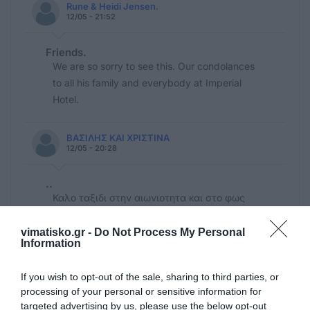
Rune & Heidi Jensen.
12/05 - 21:52
Friends.
We are so sorry to see this. Our condolances
to all his family and everybody at Imperial
Hotel.
ΒΑΣΙΛΗΣ ΚΑΙ ΧΡΙΣΤΙΝΑ
12/05 - 20:28
..
Καλο ταξιδι στην αιωνιοτητα και στο φως
αγαπητε Αντωνη μας. Συλλυπητηρια και
κουραγιο στην οικογενεια
vimatisko.gr -
Do Not Process My Personal
Information
ΚΑΛΑΒΙΤΣΟΓΛΟΥ ΒΑΣΙΛΗΣ ΚΑΙ ΧΡΙΣΤΙΝΑ
If you wish to opt-out of the sale, sharing to third parties, or
12/05 - 20:09
processing of your personal or sensitive information for
targeted advertising by us, please use the below opt-out