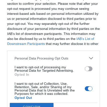
ΚΑΛΟ ΤΑΞΙΔΙ ΑΝΤΩΝΗ ΜΑΣ .Θα σε
section to confirm your selection. Please note that after your
θυμομαστε παντα, κουραγιο στην
opt-out request is processed you may continue seeing
interest-based ads based on personal information utilized by
οικογενεια σου. Οι φιλοι σου απο την
us or personal information disclosed to third parties prior to
Αθηνα.
your opt-out. You may separately opt-out of the further
disclosure of your personal information by third parties on the
Κατερινα
IAB’s list of downstream participants. This information may
12/05 - 16:14
also be disclosed by us to third parties on the
IAB’s List of
Downstream Participants
that may further disclose it to other
third parties.
Κρίμα κρίμα.....
Κρίμα!!! Τόσο νέος, τόσο ξαφνικά, τόσο
Personal Data Processing Opt Outs
ΑΔΙΚΑ!!!! Δεν υπάρχουν λόγια.... Καλό
ταξίδι στο φως καλέ μας συμμαθητή! Να
I want to opt-out of processing my
Personal Data for Targeted Advertising.
μας προσέχεις από ψηλά με αυτό το
Opted In
χαμόγελο που είχες από παιδί ... Καλός κ
ευγενής πάντα. Θερμά κ ειλικρινή
I want to opt-out of Collection, Use,
Retention, Sale, and/or Sharing of my
συλλυπητήρια σε όλη την οικογένεια σου!!!
Personal Data that Is Unrelated with the
Purposes for which it was collected.
Opted Out
Ξανθίππη Αγρελλη
12/05 - 00:42