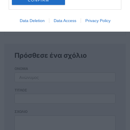
CONFIRM
Απώλεια
Θερμά συλλυπητήρια στην αγαπητή
Data Deletion
Data Access
Privacy Policy
οικογένεια του
Πρόσθεσε ένα σχόλιο
ΟΝΟΜΑ
ΤΙΤΛΟΣ
ΣΧΟΛΙΟ