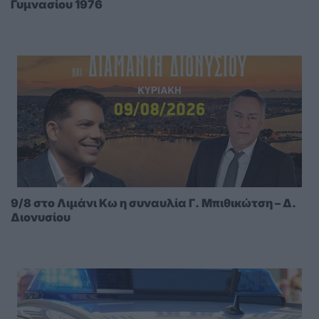
Γυμνασίου 1976
9/8 στο Λιμάνι Κω η συναυλία Γ. Μπιθικώτση – Δ.
Διονυσίου