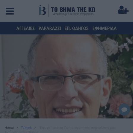
ΑΓΓΕΛΙΕΣ
PAPARAZZI
ΕΠ. ΟΔΗΓΟΣ
ΕΦΗΜΕΡΙΔΑ
Home
Τοπικά
"Εφυγε" από τη ζωή ο αγαπητός συμπολίτης μας
Αντώνης Σταματιάδης