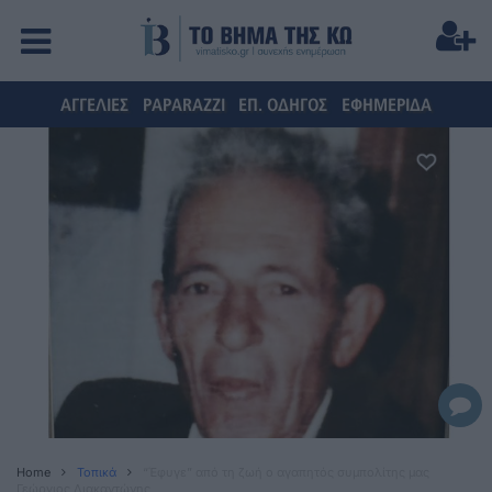
ΑΓΓΕΛΙΕΣ
PAPARAZZI
ΕΠ. ΟΔΗΓΟΣ
ΕΦΗΜΕΡΙΔΑ
Home
Τοπικά
“Έφυγε” από τη ζωή ο αγαπητός συμπολίτης μας
Γεώργιος Διακαντώνης