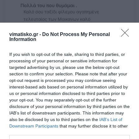
Πολλά του που θυμάμαι .
Καλό σου ταξίδι φίλεμου αγαπημένε
τελευταίος των Μοικανων καλό
παράδεισο....
vimatisko.gr -
Do Not Process My Personal
Information
If you wish to opt-out of the sale, sharing to third parties, or
Πρόσθεσε ένα σχόλιο
processing of your personal or sensitive information for
targeted advertising by us, please use the below opt-out
ΟΝΟΜΑ
section to confirm your selection. Please note that after your
opt-out request is processed you may continue seeing
interest-based ads based on personal information utilized by
us or personal information disclosed to third parties prior to
ΤΙΤΛΟΣ
your opt-out. You may separately opt-out of the further
disclosure of your personal information by third parties on the
IAB’s list of downstream participants. This information may
ΣΧΟΛΙΟ
also be disclosed by us to third parties on the
IAB’s List of
Downstream Participants
that may further disclose it to other
third parties.