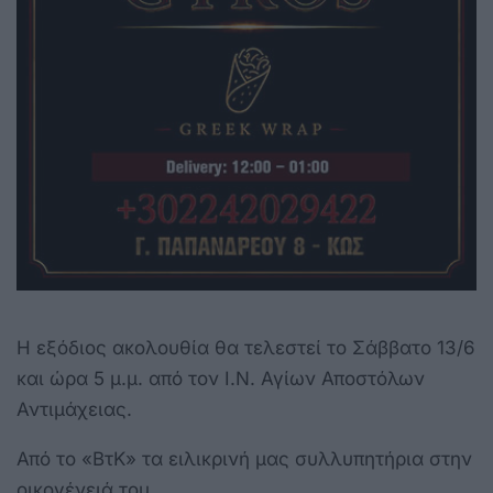
Η εξόδιος ακολουθία θα τελεστεί το Σάββατο 13/6
και ώρα 5 μ.μ. από τον Ι.Ν. Αγίων Αποστόλων
Αντιμάχειας.
Από το «ΒτΚ» τα ειλικρινή μας συλλυπητήρια στην
οικογένειά του.