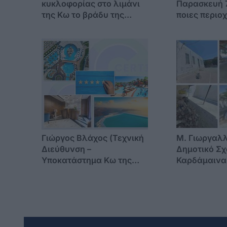
κυκλοφορίας στο λιμάνι
Παρασκευή 7
της Κω το βράδυ της
ποιες περιο
Παρασκευής λόγω
συναυλίας
Γιώργος Βλάχος (Τεχνική
M. Γιωργαλλ
Διεύθυνση –
Δημοτικό Σχ
Υποκατάστημα Κω της
Καρδάμαινας
CERT1): «Στα νησιά, η
Η εγκατάλει
ασφάλεια δεν επιδέχεται
υπογραφή τη
αναβολή – η σεζόν δεν
αρχής !
περιμένει»