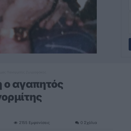
ς μας Πανορμίτης Ζωγραφάκης
 ο αγαπητός
νορμίτης
2155
Εμφανίσεις
0
Σχόλια