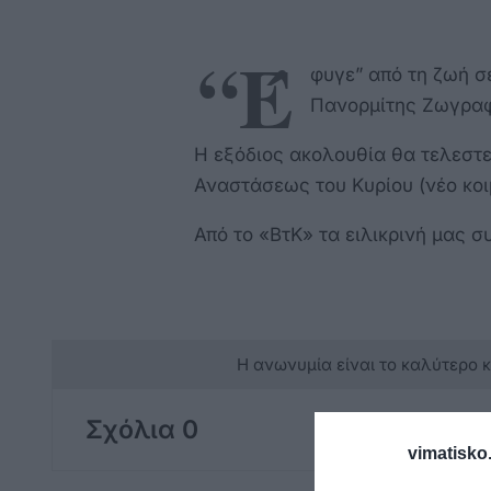
“Έ
φυγε” από τη ζωή σ
Πανορμίτης Ζωγρα
Η εξόδιος ακολουθία θα τελεστεί
Αναστάσεως του Κυρίου (νέο κοι
Από το «ΒτΚ» τα ειλικρινή μας σ
Η ανωνυμία είναι το καλύτερο 
Σχόλια 0
vimatisko.