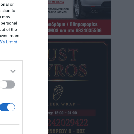
sonal or
ection to
ou may
 personal
out of the
 downstream
B’s List of