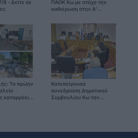
/8 - Δείτε σε
ΠΑΟΚ Κω με στόχο την
χες
καθιέρωση στην Α’
Κατηγορία
ής: Το πρώην
Κατεπείγουσα
ολείο
συνεδρίαση Δημοτικού
 καταρρέει –
Συμβουλίου Κω την
ψη έχει την
Πέμπτη 6 Αυγούστου
ς δημοτικής