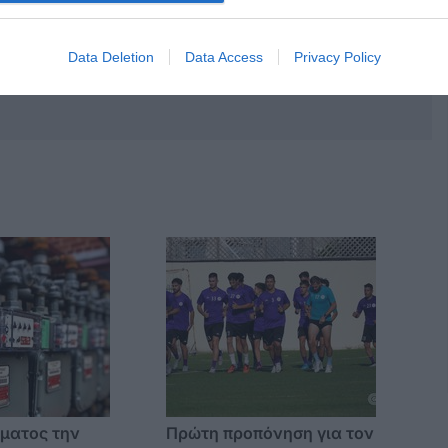
Data Deletion
Data Access
Privacy Policy
ματος την
Πρώτη προπόνηση για τον