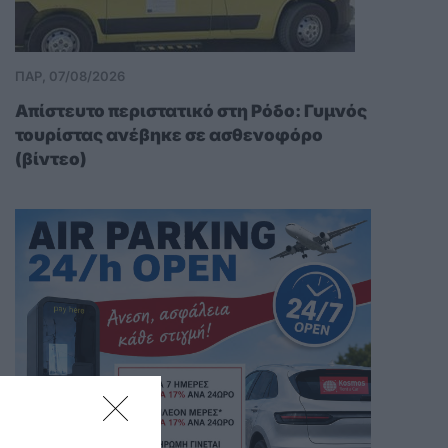
ΠΑΡ, 07/08/2026
Απίστευτο περιστατικό στη Ρόδο: Γυμνός
τουρίστας ανέβηκε σε ασθενοφόρο
(βίντεο)