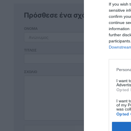
If you wish 
sensitive in
Πρόσθεσε ένα σχόλιο
confirm you
continue se
information 
ΟΝΟΜΑ
further disc
participants
Downstream 
ΤΙΤΛΟΣ
Persona
ΣΧΟΛΙΟ
I want 
Advertis
Opted 
I want t
of my P
was col
Opted 