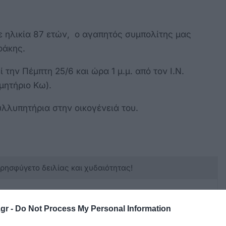
ε ηλικία 87 ετών, ο αγαπητός συμπολίτης μας
φάκης.
 την Πέμπτη 25/6 και ώρα 1 μ.μ. από τον Ι.Ν.
μητήριο Κω).
υλλυπητήρια στην οικογένειά του.
κρησφύγετο δειλίας και χυδαιότητας!
gr -
Do Not Process My Personal Information