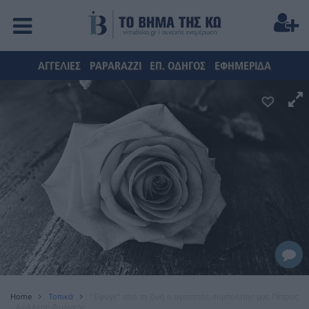
ΑΓΓΕΛΙΕΣ
PAPARAZZI
ΕΠ. ΟΔΗΓΟΣ
ΕΦΗΜΕΡΙΔΑ
Home
Τοπικά
"Έφυγε" από τη ζωή ο αγαπητός συμπολίτης μας Πέτρος
- Αχιλλέας Φράγκος