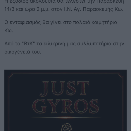
Η εξόδιος ακολουθία θα τελεστεί την Παρασκευή
14/3 και ώρα 2 μ.μ. στον Ι.Ν. Αγ. Παρασκευής Κω.
Ο ενταφιασμός θα γίνει στο παλαιό κοιμητήριο
Κω.
Από το "ΒτΚ" τα ειλικρινή μας συλλυπητήρια στην
οικογένειά του.