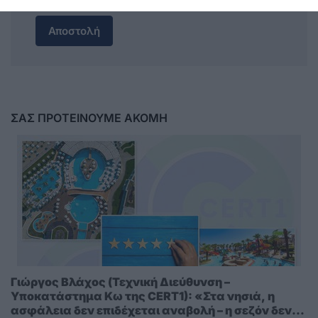
Αποστολή
ΣΑΣ ΠΡΟΤΕΙΝΟΥΜΕ ΑΚΟΜΗ
Γιώργος Βλάχος (Τεχνική Διεύθυνση –
Υποκατάστημα Κω της CERT1): «Στα νησιά, η
ασφάλεια δεν επιδέχεται αναβολή – η σεζόν δεν