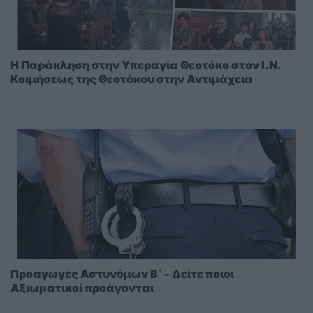
Η Παράκληση στην Υπεραγία Θεοτόκο στoν I.N.
Κοιμήσεως της Θεοτόκου στην Αντιμάχεια
Προαγωγές Αστυνόμων Β΄ - Δείτε ποιοι
Αξιωματικοί προάγονται